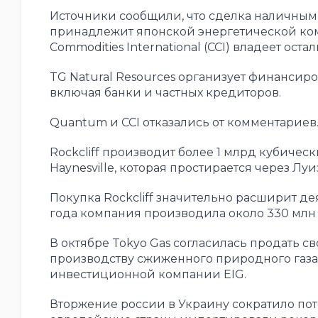
Источники сообщили, что сделка наличными 
принадлежит японской энергетической комп
Commodities International (CCI) владеет оста
TG Natural Resources организует финансир
включая банки и частных кредиторов.
Quantum и CCI отказались от комментариев
Rockcliff производит более 1 млрд кубичес
Haynesville, которая простирается через Лу
Покупка Rockcliff значительно расширит де
года компания производила около 330 млн к
В октябре Tokyo Gas согласилась продать с
производству сжиженного природного газа 
инвестиционной компании EIG.
Вторжение россии в Украину сократило поток