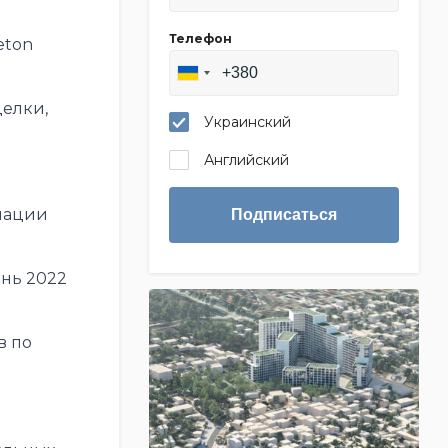
Телефон
eton
делки,
Украинский
Английский
рмации
Подписаться
юнь 2022
в по