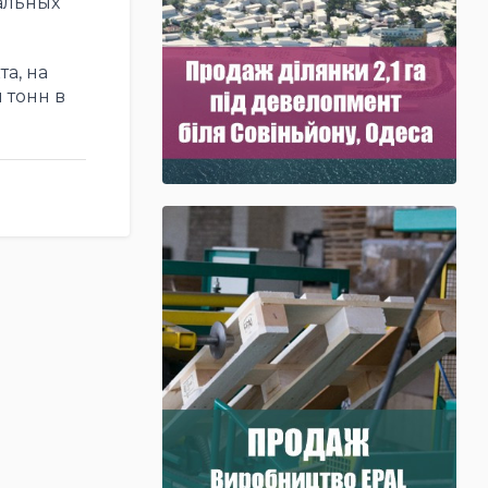
альных
а, на
 тонн в