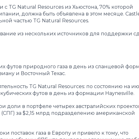
с TG Natural Resources из Хьюстона, 70% которой
ании, должна быть объявлена в этом месяце. Castl
льной частью TG Natural Resources.
ование из нескольких источников для поддержки с
.
ких футов природного газа в день из сланцевой фо
изиану и Восточный Техас.
ятельность TG Natural Resources: по состоянию на и
убических футов в день из формации Haynesville.
вои доли в портфеле четырех австралийских проекто
(СПГ) за $2,15 млрд подразделению американской
и поставок газа в Европу и привело к тому, что