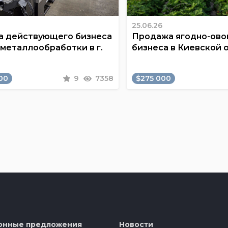
25.06.26
 действующего бизнеса
Продажа ягодно-ов
 металлообработки в г.
бизнеса в Киевской 
00
9
7358
$275 000
онные предложения
Новости