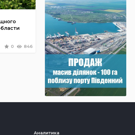
ощного
области
0
846
Аналитика