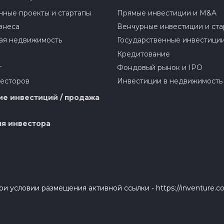
ные проекты и стартапы
Прямые инвестиции и M&A
знеса
Венчурные инвестиции и ста
ая недвижимость
Государственные инвестици
Кредитование
г
Фондовый рынок и IPO
весторов
Инвестиции в недвижимость
е инвестиций / продажа
я инвестора
и условии размещения активной ссылки - https://inventure.c