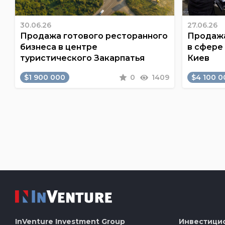
30.06.26
27.06.26
Продажа готового ресторанного
Продажа
бизнеса в центре
в сфере
туристического Закарпатья
Киев
$1 900 000
0
1409
$4 100 0
InVenture
Investment Group
Инвестици