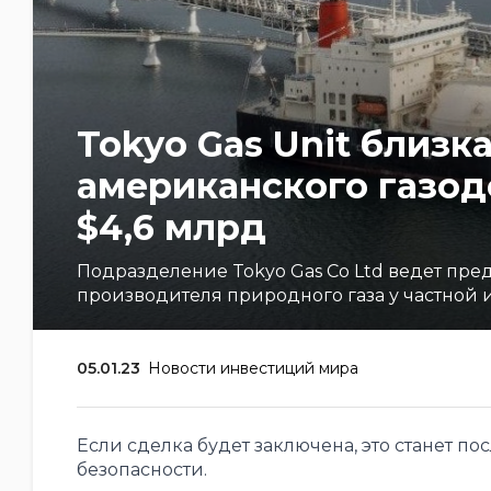
Tokyo Gas Unit близк
американского газодо
$4,6 млрд
Подразделение Tokyo Gas Co Ltd ведет пр
производителя природного газа у частной
05.01.23
Новости инвестиций мира
Если сделка будет заключена, это станет 
безопасности.