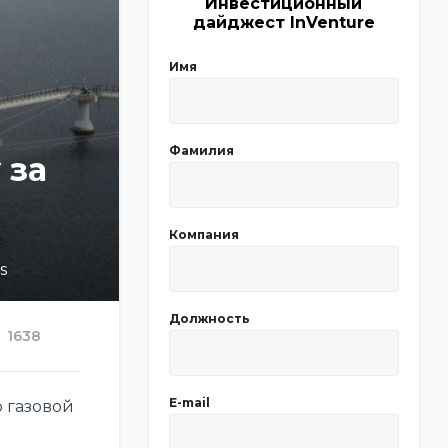
Инвестиционный
дайджест InVenture
Имя
Фамилия
 за
Компания
о
s
Должность
1638
E-mail
 газовой