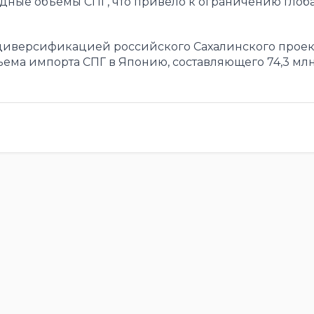
ные объемы СПГ, что привело к ограничению глоб
диверсификацией российского Сахалинского проект
ема импорта СПГ в Японию, составляющего 74,3 млн