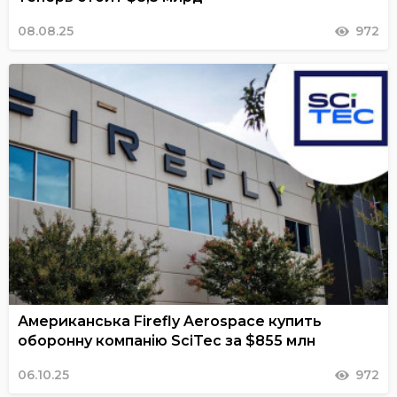
08.08.25
972
Американська Firefly Aerospace купить
оборонну компанію SciTec за $855 млн
06.10.25
972