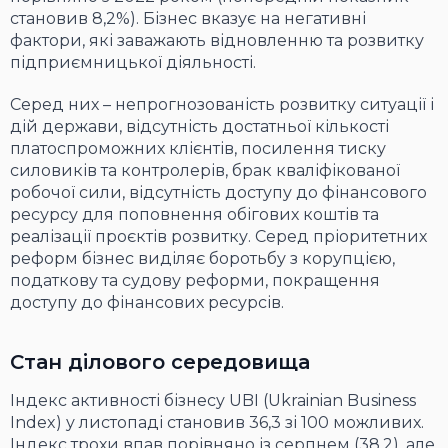
становив 8,2%). Бізнес вказує на негативні
фактори, які заважають відновленню та розвитку
підприємницької діяльності.
Серед них – непрогнозованість розвитку ситуації і
дій держави, відсутність достатньої кількості
платоспроможних клієнтів, посилення тиску
силовиків та контролерів, брак кваліфікованої
робочої сили, відсутність доступу до фінансового
ресурсу для поповнення обігових коштів та
реалізації проєктів розвитку. Серед пріоритетних
реформ бізнес виділяє боротьбу з корупцією,
податкову та судову реформи, покращення
доступу до фінансових ресурсів.
Стан ділового середовища
Індекс активності бізнесу UBI (Ukrainian Business
Index) у листопаді становив 36,3 зі 100 можливих.
Індекс трохи впав порівняно із серпнем (38,2), але