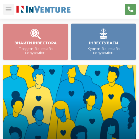
ЗНАЙТИ ІНВЕСТОРА
ІНВЕСТУВАТИ
Продати бізнес або
Купити бізнес або
нерухомість
нерухомість