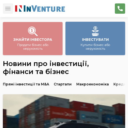
ЗНАЙТИ ІНВЕСТОРА
ІНВЕСТУВАТИ
Продати бізнес або
Купити бізнес або
нерухомість
нерухомість
Новини про інвестиції,
фінанси та бізнес
Прямі інвестиції та M&A
Стартапи
Макроекономіка
Кредит