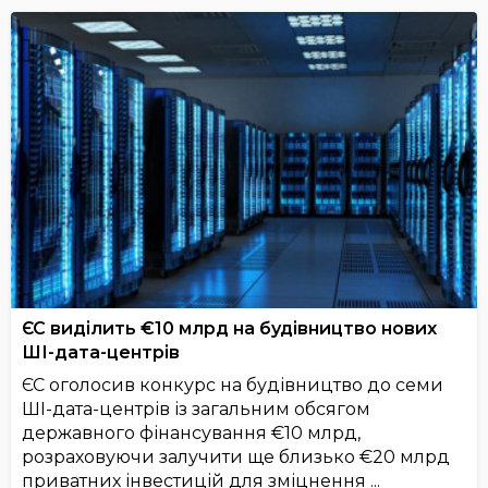
ЄС виділить €10 млрд на будівництво нових
ШІ-дата-центрів
ЄС оголосив конкурс на будівництво до семи
ШІ-дата-центрів із загальним обсягом
державного фінансування €10 млрд,
розраховуючи залучити ще близько €20 млрд
приватних інвестицій для зміцнення ...