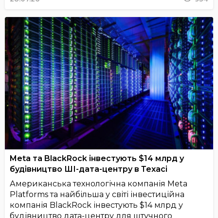
Meta та BlackRock інвестують $14 млрд у
будівництво ШІ-дата-центру в Техасі
Американська технологічна компанія Meta
Platforms та найбільша у світі інвестиційна
компанія BlackRock інвестують $14 млрд у
будівництво дата-центру для штучного