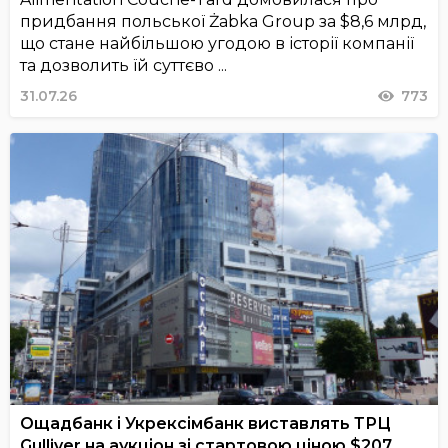
придбання польської Żabka Group за $8,6 млрд,
що стане найбільшою угодою в історії компанії
та дозволить їй суттєво ...
31.07.26
773
Ощадбанк і Укрексімбанк виставлять ТРЦ
Gulliver на аукціон зі стартовою ціною $207