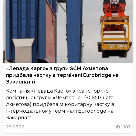
«Левада Карго» з групи SCM Ахметова
придбала частку в терміналі Eurobridge на
Закарпатті
Компанія «Левада Карго» з транспортно-
логістичної групи «Лемтранс» (SCM Ріната
Ахметова) придбала міноритарну частку в
інтермодальному терміналі Eurobridge на
Закарпатті
29.07.26
681