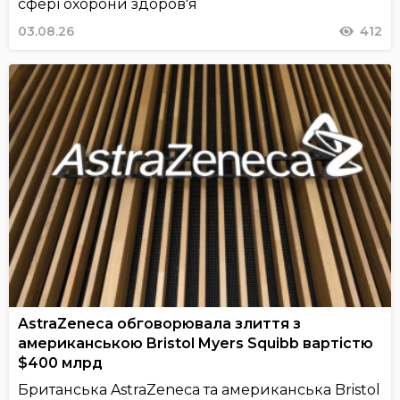
сфері охорони здоров'я
03.08.26
412
AstraZeneca обговорювала злиття з
американською Bristol Myers Squibb вартістю
$400 млрд
Британська AstraZeneca та американська Bristol