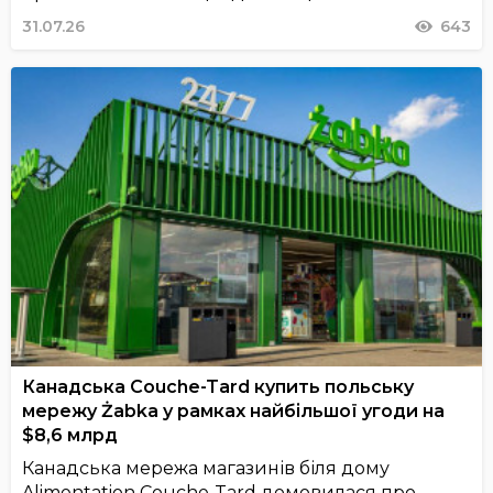
31.07.26
643
Канадська Couche-Tard купить польську
мережу Żabka у рамках найбільшої угоди на
$8,6 млрд
Канадська мережа магазинів біля дому
Alimentation Couche-Tard домовилася про