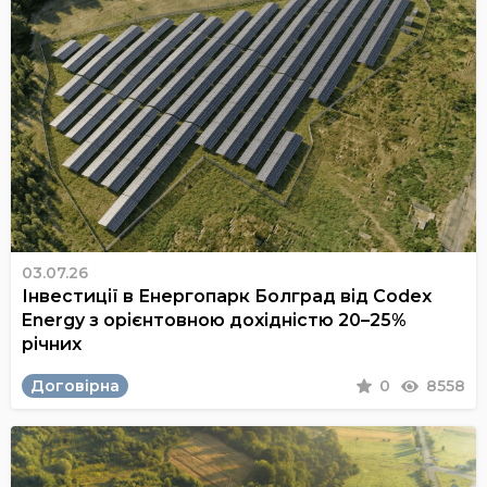
03.07.26
Інвестиції в Енергопарк Болград від Codex
Energy з орієнтовною дохідністю 20–25%
річних
Договірна
0
8558