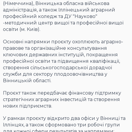
(Німеччина), Вінницька обласна військова
адміністрація, а також Іллінецький аграрний
професійний коледж та ДУ "Науково"
-методичний центр вищої та професійної вищої
освіти (м. Київ).
Основні напрямки проєкту охоплюють аграрно-
правове та організаційне консультування
ключових державних інституцій, покращення
професійної освіти та підвищення кваліфікації,
створення сільськогосподарської дорадчої
служби для сектору плодоовочівництва у
Вінницькій області.
Проєкт також передбачає фінансову підтримку
стратегічних аграрних інвестицій та створення
нових підприємств.
У рамках проєкту відкрито два офіси у Вінниці та
Іллінцях, а також сформовано три робочі групи
для кожної сфери результатів за напрямами: