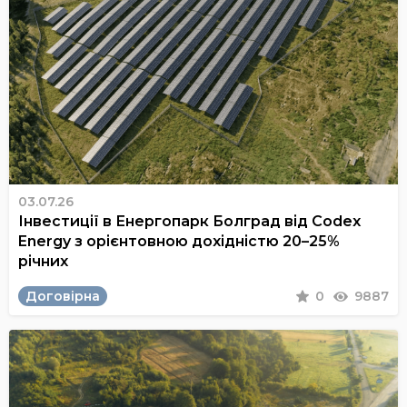
03.07.26
Інвестиції в Енергопарк Болград від Codex
Energy з орієнтовною дохідністю 20–25%
річних
Договірна
0
9887