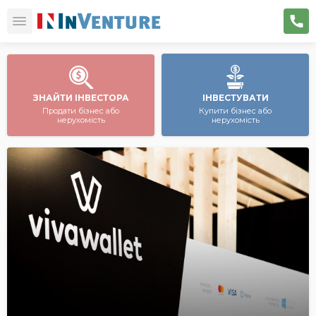
ЗНАЙТИ ІНВЕСТОРА
ІНВЕСТУВАТИ
Продати бізнес або
Купити бізнес або
нерухомість
нерухомість