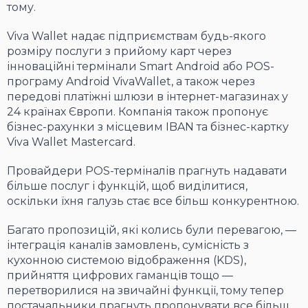
тому.
Viva Wallet надає підприємствам будь-якого
розміру послуги з прийому карт через
інноваційні термінали Smart Android або POS-
програму Android VivaWallet, а також через
передові платіжні шлюзи в інтернет-магазинах у
24 країнах Європи. Компанія також пропонує
бізнес-рахунки з місцевим IBAN та бізнес-картку
Viva Wallet Mastercard.
Провайдери POS-терміналів прагнуть надавати
більше послуг і функцій, щоб виділитися,
оскільки їхня галузь стає все більш конкурентною.
Багато пропозицій, які колись були перевагою, —
інтеграція каналів замовлень, сумісність з
кухонною системою відображення (KDS),
прийняття цифрових гаманців тощо —
перетворилися на звичайні функції, тому тепер
постачальники прагнуть пропонувати все більш