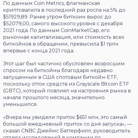
По данным Coin Metrics, флагманская
криптовалюта в последний раз росла на 5% до
$51929,89. Ранее утром биткоин вырос до
$52079,00, самого высокого уровня с декабря
2021 года. По данным CoinMarketCap, его
рыночная капитализация, или стоимость всех
биткойнов в обращении, превысила $1 трлн
впервые с конца 2021 года.
Этот шаг был частично обусловлен возросшим
спросом на биткойны благодаря недавно
запущенным в США спотовым биткойн-ETF,
поскольку отток средств из Grayscale Bitcoin ETF
(GBTC), который повлиял на настроения рынка в
начале прошлого месяца, значительно
уменьшился.
«Вчера мы увидели приток $651 млн, это самый
большой ежедневный приток со дня запуска», —
сказал CNBC Джеймс Баттерфилл, руководитель
отдела исследований в компании по