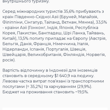
внутрішнього туризму.
Серед міжнародних туристів 35,6% прибувають з
країн Південно-Східної Азії (Бруней, Малайзія,
Філіппіни, Сінгапур, Таїланд, Вєтнам, Мянма), 33,5%
- країни Азії (Гонконг, Індія, Японія, Республіка
Корея, Пакистан, Бангладеш, Шрі Ланка, Тайвань,
Китай), 13,5% попиту припадає на Європу (Австрія,
Бельгія, Данія, Франція, Німеччина, Італія,
Нідерланди, Іспанія, Португалія, Швеція,
Швейцарія, Великобританія, Фінляндія, Норвегія,
росія).
Вартість відпочинку в Індонезії для іноземців
становить в середньому $1 640,9 на людину.
Левова частка витрат пов’язані із транспортними
послугами (= 35,2%) та харчуванням (29,9%).
Бюджет на проживання становить ~19,5%.