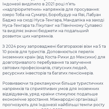
Індонезії виділило в 2021 році п’ять
«надпріоритетних» напрямків для просування:
озеро Тоба на Суматрі, Боробудур на Яві, Лабуан
Баджо на сході Нуса-Тенгара, Мандаліка на заході
Нуса-Тенгара та Лікупанг на Північному Сулавесі
та виділяє значні бюджети на подальший
розвиток цих напрямків.
З 2024 року запроваджені багаторазові візи на 5 та
10 років для туристів. Доповнюється перелік
іноземних країн (від Коста-Рики до Мексики) для
довготривалого перебування та залучення
світових професіоналів, статусних людей,
ресурсних інвесторів та багатих пенсіонерів.
Розвиваючи та рекламуючи більше туристичних
напрямків та сприятливих умов для іноземних
відвідувачів, уряд країни стимулює подальше
економічне зростання. Міжнародні організації
прогнозують для Індонезії найбільші темпи росту