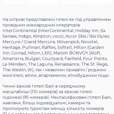
На острові представлені готелі як під управлінням
провідних міжнародних операторів:
InterContinental (InterContinental, Holiday Inn, Six
Senses, Indigo, Kimpton, voco), Accor (Ibis / Ibis Styles,
Mercure / Grand Mercure, Mövenpick, Novotel,
Heritage, Pullman, Raffles, Sofitel), Hilton (Garden
Inn, Conrad, Hilton, LXR), Mariott BONVOY (Aloft,
Amarterra, Bulgari, Courtyard, Fairfield, Four Points,
Le Méridien, The Laguna, Renaissance, The St. Regis,
The Westin, W), так і невеликі приватні / родинні
мініготелі, вілли, апартаменти, етнобудинки тощо.
Чинні зіркові готелі Балі в середньому
масштабніші (110 номерів) за зіркові готелі
Індонезії (95 номерів). Некласифіковані готелі Балі,
навпаки, більш індивідуальні, камерні та
пропонують туристам меншу кількість номерів