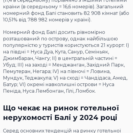
(11,4 в середньому) порівняно з іншими готелями
країни (в середньому = 16,6 номерів). Загальний
номерний фонд Балі становить 82 908 кімнат (або
10,51% від 788 982 номерів у країні).
Номерний фонд Балі досить рівномірно
розташований по острову, однак найбільшою
популярністю у туристів користуються 21 курорт: I)
на півдні = Нуса Дуа, Кута, Санур, Семіньяк,
Джимбаран, Чангу; II) в центральній частині =
Убуд; III) на заході = Менджанган, Західний Парк,
Пемутеран, Негара; IV) на півночі = Ловина,
Мундук, Теджакула; V) на сході = Чандідаса, Амед,
Батур; VI) окремі навколишні острови = Нуса
Пеніда, Нуса Лембонган, Гілі, Ломбок.
Що чекає на ринок готельної
нерухомості Балі у 2024 році
Серед основних тенденцій на ринку готельної