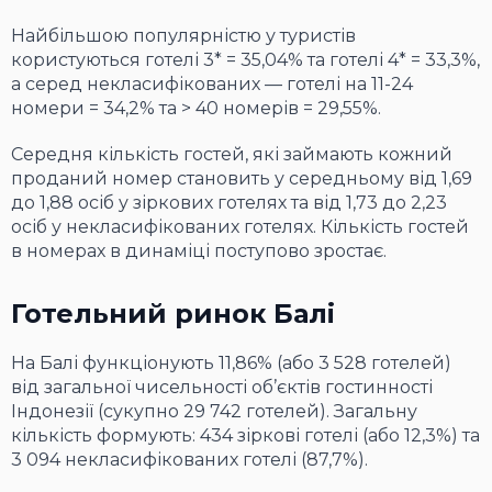
Найбільшою популярністю у туристів
користуються готелі 3* = 35,04% та готелі 4* = 33,3%,
а серед некласифікованих — готелі на 11-24
номери = 34,2% та > 40 номерів = 29,55%.
Середня кількість гостей, які займають кожний
проданий номер становить у середньому від 1,69
до 1,88 осіб у зіркових готелях та від 1,73 до 2,23
осіб у некласифікованих готелях. Кількість гостей
в номерах в динаміці поступово зростає.
Готельний ринок Балі
На Балі функціонують 11,86% (або 3 528 готелей)
від загальної чисельності об’єктів гостинності
Індонезії (сукупно 29 742 готелей). Загальну
кількість формують: 434 зіркові готелі (або 12,3%) та
3 094 некласифікованих готелі (87,7%).