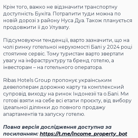
Крім того, важко не відзначити транспортну
доступність Букіта. Потрапити туди можна по
новій дорозі з району Нуса Дуа. Також планується
продовжити її до Улувату.
Підсумовуючи тенденції, варто зазначити, що на
чолі ринку готельної нерухомості Балі у 2024 році
стоятиме сервіс. Тому туристам варто звертати
увагу на інфраструктуру та бренд готелю, а
інвесторам – на готельного оператора.
Ribas Hotels Group пропонує українським
девелоперам дорожню карту та комплексний
супровід виходу на ринок Індонезії та о.Балі. Ми
готові взяти на себе всі етапи проєкту, від вибору
ідеальної ділянки до повного продажу
апартаментів та запуску готелю.
Повна версія дослідження доступна за
посиланням:
https://t.me/income_property_bot