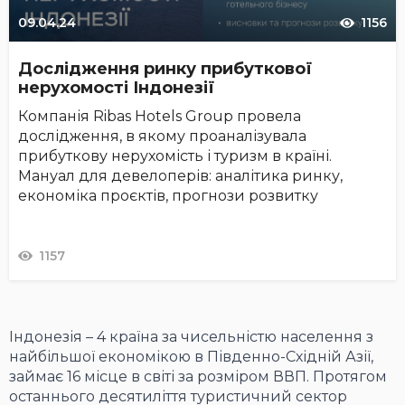
09.04.24
1156
Дослідження ринку прибуткової
нерухомості Індонезії
Компанія Ribas Hotels Group провела
дослідження, в якому проаналізувала
прибуткову нерухомість і туризм в країні.
Мануал для девелоперів: аналітика ринку,
економіка проєктів, прогнози розвитку
1157
Індонезія – 4 країна за чисельністю населення з
найбільшої економікою в Південно-Східній Азії,
займає 16 місце в світі за розміром ВВП. Протягом
останнього десятиліття туристичний сектор