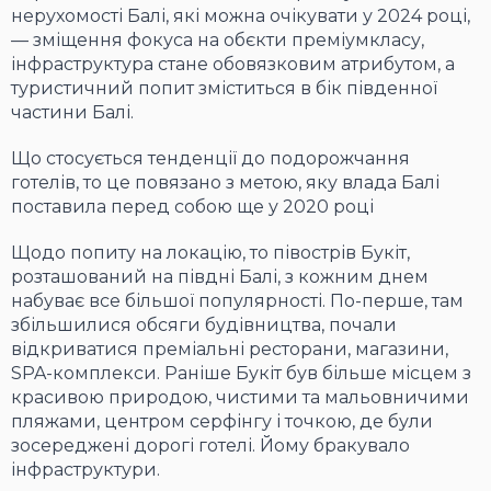
нерухомості Балі, які можна очікувати у 2024 році,
— зміщення фокуса на обєкти преміумкласу,
інфраструктура стане обовязковим атрибутом, а
туристичний попит зміститься в бік південної
частини Балі.
Що стосується тенденції до подорожчання
готелів, то це повязано з метою, яку влада Балі
поставила перед собою ще у 2020 році
Щодо попиту на локацію, то півострів Букіт,
розташований на півдні Балі, з кожним днем
набуває все більшої популярності. По-перше, там
збільшилися обсяги будівництва, почали
відкриватися преміальні ресторани, магазини,
SPA-комплекси. Раніше Букіт був більше місцем з
красивою природою, чистими та мальовничими
пляжами, центром серфінгу і точкою, де були
зосереджені дорогі готелі. Йому бракувало
інфраструктури.