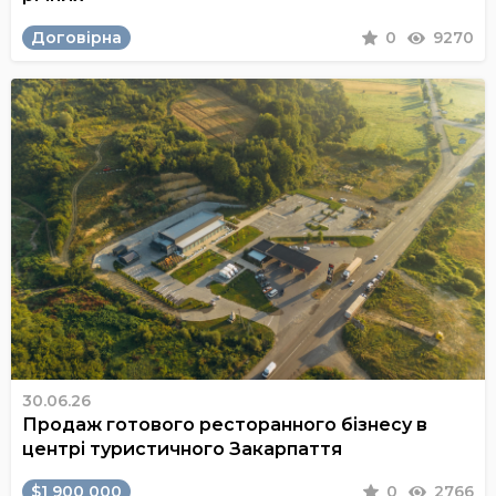
Договірна
0
9270
30.06.26
Продаж готового ресторанного бізнесу в
центрі туристичного Закарпаття
$1 900 000
0
2766