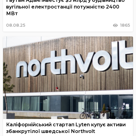
Гаутам Адані інвестує $3 млрд у будівництво
вугільної електростанції потужністю 2400
МВт
08.08.25
1865
Каліфорнійський стартап Lyten купує активи
збанкрутілої шведської Northvolt