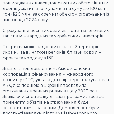
пошкодження внаслідок ракетних обстрілів, атак
дронів усіх типів та їх уламків на суму до 100 млн
грн ($2,5 млн) за окремим об’єктом страхування із
листопада 2024 року.
Страхування воєнних ризиків – один із ключових
запитів міжнародних та українських інвесторів.
Покриття може надаватись на всій території
України за винятком регіонів, близьких до лінії
фронту та кордону з РФ.
Згідно із повідомленням, Американська
корпорація з фінансування міжнародного
розвитку (DFC) уклала договір перестрахування з
ARX, яка першою в Україні впровадила
страхування воєнних ризиків ще у 2023 році.
Зважаючи специфіку дії цієї програми, процес
прийняття об’єктів на страхування, буде
селективним і зваженим. Домовленості були
досягнуті завдяки підтримці міжнародного