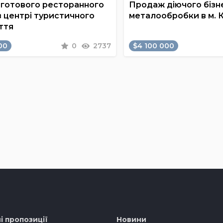
готового ресторанного
Продаж діючого бізне
в центрі туристичного
металообробки в м. 
ття
00
0
2737
$4 100 000
і пропозиції
Новини