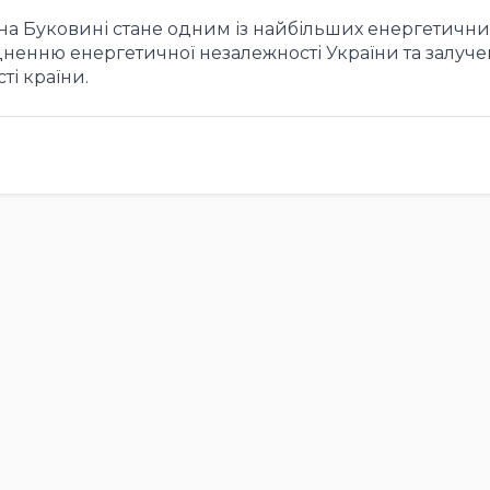
на Буковині стане одним із найбільших енергетични
іцненню енергетичної незалежності України та залуч
ті країни.