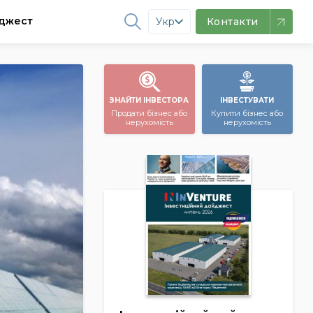
джест
Укр
Контакти
ЗНАЙТИ ІНВЕСТОРА
ІНВЕСТУВАТИ
Продати бізнес або
Купити бізнес або
нерухомість
нерухомість