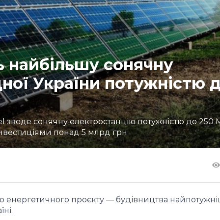
ь найбільшу сонячну
ної України потужністю 
el зведе сонячну електростанцію потужністю до 250 
 інвестиціями понад 5 млрд грн
ого енергетичного проєкту — будівництва найпотужні
їні.