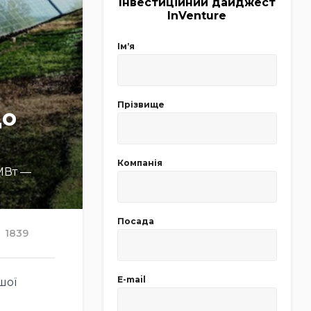
Інвестиційний дайджест
InVenture
Імʼя
Прізвище
до
Компанія
МВт —
Посада
1839
E-mail
шої