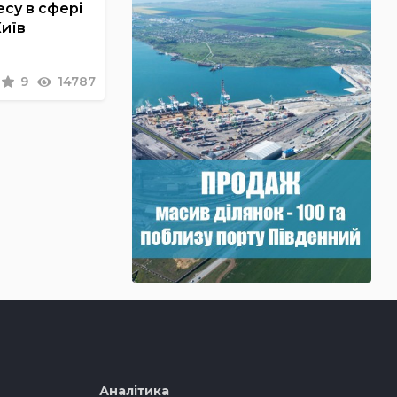
су в сфері
Київ
9
14787
Аналітика