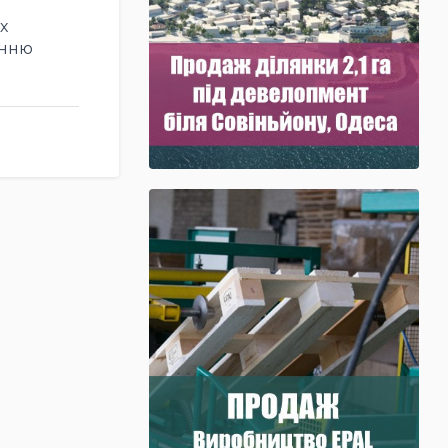
х
енню