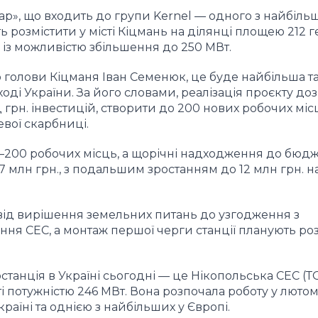
ар», що входить до групи Kernel — одного з найбіль
розмістити у місті Кіцмань на ділянці площею 212 гек
 із можливістю збільшення до 250 МВт.
 голови Кіцманя Іван Семенюк, це буде найбільша т
оді України. За його словами, реалізація проєкту до
рн. інвестицій, створити до 200 нових робочих місц
вої скарбниці.
00–200 робочих місць, а щорічні надходження до бюдж
 млн грн., з подальшим зростанням до 12 млн грн. на
 від вирішення земельних питань до узгодження з
ння СЕС, а монтаж першої черги станції планують ро
танція в Україні сьогодні — це Нікопольська СЕС (Т
і потужністю 246 МВт. Вона розпочала роботу у лютом
аїні та однією з найбільших у Європі.