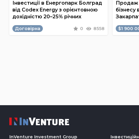
Інвестиції в Енергопарк Болград
Продаж 
від Codex Energy з орієнтовною
бізнесу 
дохідністю 20–25% річних
Закарпа
Договірна
0
8558
$1 900 0
InVenture
Investment Group
Інвестиційн