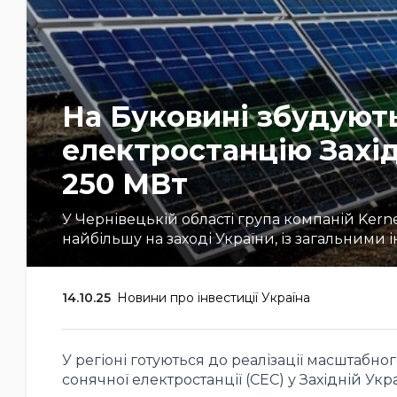
На Буковині збудуют
електростанцію Захід
250 МВт
У Чернівецькій області група компаній Kern
найбільшу на заході України, із загальними
14.10.25
Новини про інвестиції Україна
У регіоні готуються до реалізації масштабн
сонячної електростанції (СЕС) у Західній Укра