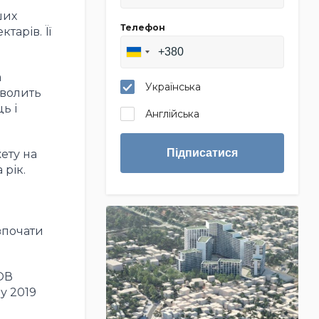
ших
Телефон
тарів. Її
а
Українська
зволить
ь і
Англійська
Підписатися
ету на
 рік.
зпочати
ОВ
у 2019