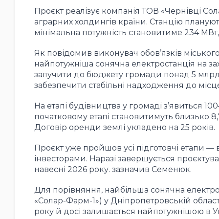
Проєкт реалізує компанія ТОВ «Чернівці Сол
аграрних холдингів країни. Станцію планують 
мінімальна потужність становитиме 234 МВт,
Як повідомив виконувач обов’язків міського
найпотужніша сонячна електростанція на зах
залучити до бюджету громади понад 5 млрд г
забезпечити стабільні надходження до місце
На етапі будівництва у громаді з’явиться 1
початковому етапі становитимуть близько 8,7
Договір оренди землі укладено на 25 років.
Проєкт уже пройшов усі підготовчі етапи —
інвесторами. Наразі завершується проєктува
навесні 2026 року. зазначив Семенюк.
Для порівняння, найбільша сонячна електрос
«Солар-Фарм-1») у Дніпропетровській област
року й досі залишається найпотужнішою в Укр