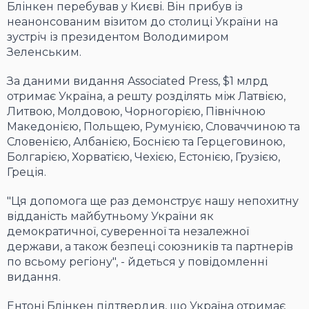
Блінкен перебував у Києві. Він прибув із
неанонсованим візитом до столиці України на
зустріч із президентом Володимиром
Зеленським.
За даними видання Associated Press, $1 млрд
отримає Україна, а решту розділять між Латвією,
Литвою, Молдовою, Чорногорією, Північною
Македонією, Польщею, Румунією, Словаччиною та
Словенією, Албанією, Боснією та Герцеговиною,
Болгарією, Хорватією, Чехією, Естонією, Грузією,
Греція.
"Ця допомога ще раз демонструє нашу непохитну
відданість майбутньому України як
демократичної, суверенної та незалежної
держави, а також безпеці союзників та партнерів
по всьому регіону", - йдеться у повідомленні
видання.
Ентоні Блінкен підтвердив, що Україна отримає