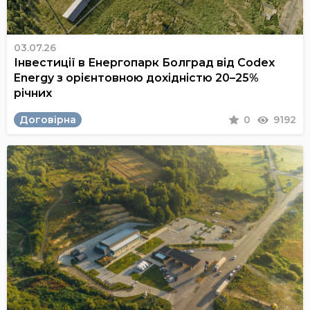
03.07.26
Інвестиції в Енергопарк Болград від Codex
Energy з орієнтовною дохідністю 20–25%
річних
Договірна
0
9192