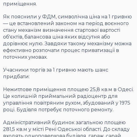
приміщення.
Як пояснили у ФДМ, символічна ціна на 1 гривню
— це встановлений законом на період воєнного
стану механізм визначення стартової вартості
об'єктів, балансова ціна яких відсутня або
дорівнює нулю. Завдяки такому механізму можна
ефективно розпочати процес приватизації в
поточних умовах.
Учасники торгів за 1 гривню мають шанс
придбати:
Нежитлове приміщення площею 25,8 кв.м в Одесі.
Це колишній приймальний радіоцентр для
управління повітряним рухом, збудований у 1975
році. Будівля потребує поточного ремонту.
Адміністративний будинок загальною площею
281,5 кв.м у місті Рені Одеської області. До складу
входять одноповерхова будівля, гараж, сарай,