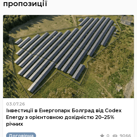
пропозиції
03.07.26
Інвестиції в Енергопарк Болград від Codex
Energy з орієнтовною дохідністю 20–25%
річних
Договірна
0
9066