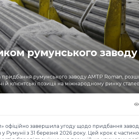
ником румунського заводу
ла придбання румунського заводу AMTP Roman, ро
і й клієнтські позиції на міжнародному ринку стале
п» офіційно завершила угоду щодо придбання завод
 у Румунії з 31 березня 2026 року. Цей крок є частин