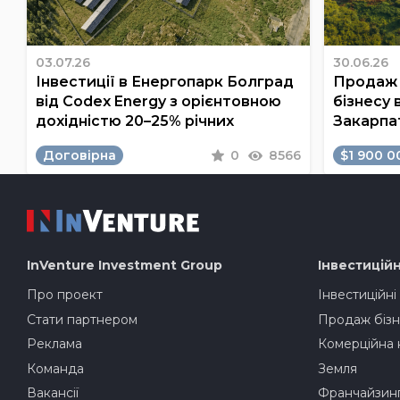
03.07.26
30.06.26
Інвестиції в Енергопарк Болград
Продаж 
від Codex Energy з орієнтовною
бізнесу 
дохідністю 20–25% річних
Закарпа
Договірна
0
8566
$1 900 0
InVenture
Investment Group
Інвестиційн
Про проект
Інвестиційні
Стати партнером
Продаж бізн
Реклама
Комерційна 
Команда
Земля
Вакансії
Франчайзин