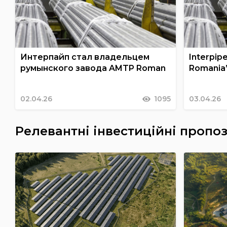
Интерпайп стал владельцем
Interpi
румынского завода AMTP Roman
Romania
02.04.26
1095
03.04.26
Релевантні інвестиційні пропоз