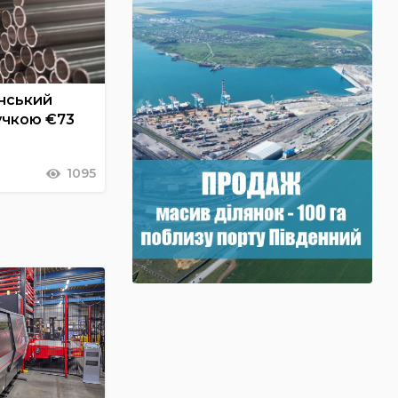
унський
учкою €73
1095