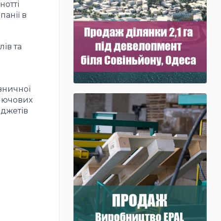
нотті
панії в
ів та
зничної
ключових
юджетів