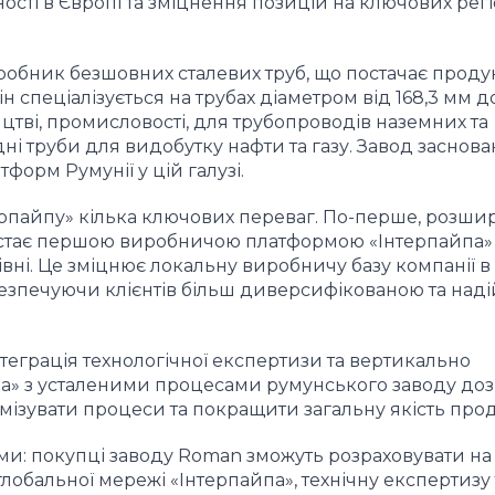
ості в Європі та зміцнення позицій на ключових рег
обник безшовних сталевих труб, що постачає проду
ін спеціалізується на трубах діаметром від 168,3 мм д
ицтві, промисловості, для трубопроводів наземних та
і труби для видобутку нафти та газу. Завод заснован
форм Румунії у цій галузі.
рпайпу» кілька ключових переваг. По-перше, розши
n стає першою виробничою платформою «Інтерпайпа»
ні. Це зміцнює локальну виробничу базу компанії в 
абезпечуючи клієнтів більш диверсифікованою та над
нтеграція технологічної експертизи та вертикально
па» з усталеними процесами румунського заводу до
ізувати процеси та покращити загальну якість проду
ами: покупці заводу Roman зможуть розраховувати на
лобальної мережі «Інтерпайпа», технічну експертизу 