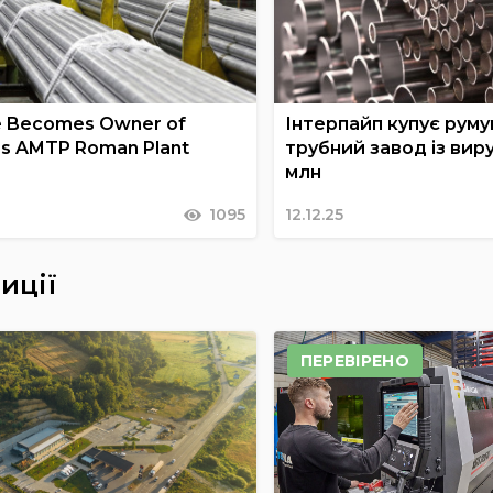
pe Becomes Owner of
Інтерпайп купує рум
’s AMTP Roman Plant
трубний завод із вир
млн
1095
12.12.25
иції
ПЕРЕВІРЕНО