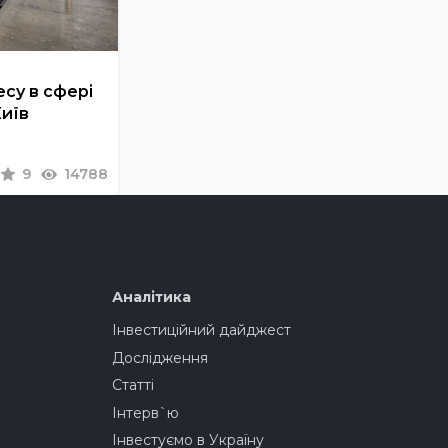
су в сфері
Київ
9
14788
Аналітика
Інвестиційний дайджест
Дослідження
Статті
Інтерв`ю
Інвестуємо в Україну