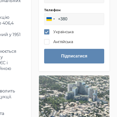
іональних
Телефон
кцію
о 406,4
Українська
ий у 1951
Англійська
рюється
Підписатися
 у
ЄС і
ійною
зволить
кції.
та