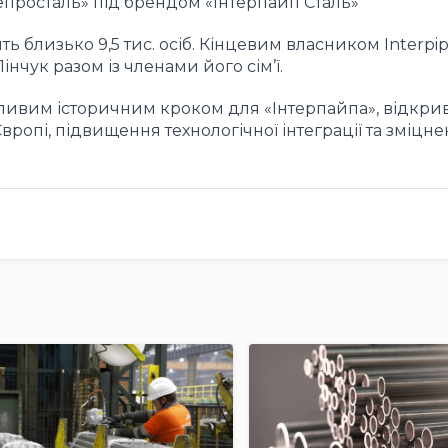
росталь» під брендом «Інтерпайп Сталь»
ь близько 9,5 тис. осіб. Кінцевим власником Interpip
інчук разом із членами його сім’ї.
ливим історичним кроком для «Інтерпайпа», відкр
ропі, підвищення технологічної інтеграції та зміцн