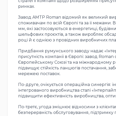
стратегії компанії щодо розширення присутн
ринках.
Завод AMTP Roman відомий як великий вир
споживачам по всій Європі та за її межами. В
мм, які застосовуються в енергетиці, будівн
шельфових проєктів, а також виробляє обсадн
році й є однією з провідних виробничих плат
Придбання румунського заводу надає «Інте
присутність компанії в Європі: завод Roma
Європейському Союзі та на міжнародному рів
підвищує стійкість ланцюгів постачання, з
мережею поставок.
По-друге, очікується операційна синергія: і
інтегрованого виробництва сталі «Інтерпай
підвищити ефективність виробництва, оптим
По-третє, угода зміцнює відносини з клієнт
безперервність обслуговування, підтримку г