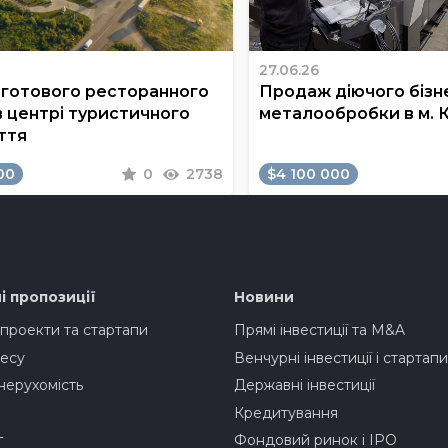
27.06.26
готового ресторанного
Продаж діючого бізне
в центрі туристичного
металообробки в м. 
ття
00
0
2738
$4 100 000
і пропозиції
Новини
 проекти та стартапи
Прямі інвестиції та M&A
есу
Венчурні інвестиції і стартапи
нерухомість
Державні інвестиції
Кредитування
г
Фондовий ринок і IPO