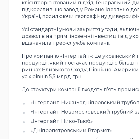
клієнтоорієнтований підхід. Генеральний ди
підкреслив, що завод у Романе ідеально доп
Україні, посилюючи географічну диверсифіка
Усі стандартні умови закриття угоди, вклю
дозволів на прямі іноземні інвестиції від ук
відзначила прес-служба компанії.
Про компанію «Інтерпайп»: це український 
продукції, який постачає продукцію більш ні
ринках Близького Сходу, Північної Америки 
усіх рівнів 5,5 млрд грн.
До структури компанії входять п’ять промис
«Інтерпайп Нижньодніпровський трубоп
«Інтерпайп Новомосковський трубний з
«Інтерпайп Нико-Тьюб»
«Дніпропетровський Втормет»