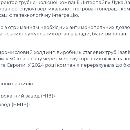
ректор трубно-колісної компанії «Інтерпайп» Лука За
овнює існуючі вертикально інтегровані операції ком
цію та технологічну інтеграцію.
чно з отриманням необхідних антимонопольних дозвол
раїнських і румунських органів влади, були виконані,
промисловий холдинг, виробник сталевих труб і залі
ж у 50 країн світу через мережу торгових офісів на 
та Європи. У 2024 році компанія перерахувала до б
лових активів:
рокатний завод (НТЗ)»
авод (НМТЗ)»