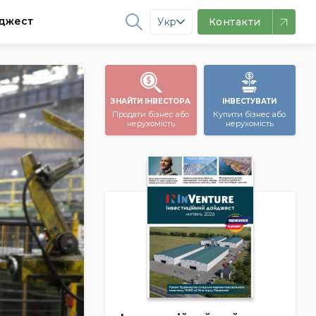
джест
Укр
Контакти
ЗНАЙТИ ІНВЕСТОРА
ІНВЕСТУВАТИ
Продати бізнес або
Купити бізнес або
нерухомість
нерухомість