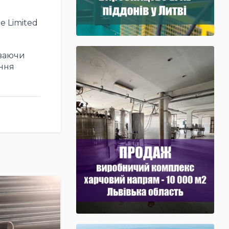
e Limited
иваючи
ення