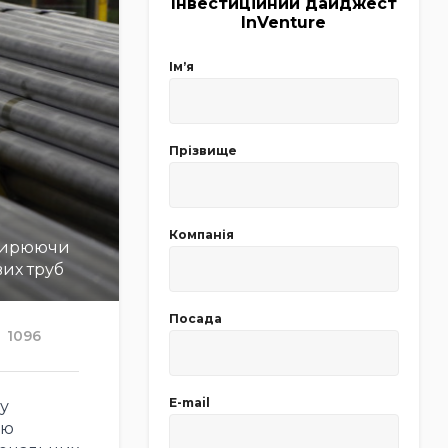
Інвестиційний дайджест
InVenture
Імʼя
Прізвище
Компанія
зширюючи
вих труб
Посада
1096
E-mail
у
ою