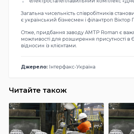
електросталеплавильний комплекс «Днеп
Загальна чисельність співробітників становит
є український бізнесмен і філантроп Віктор П
Отже, придбання заводу AMTP Roman є важ
можливості для розширення присутності в Єв
відносин із клієнтами.
Джерело:
Інтерфакс-Україна
Читайте також