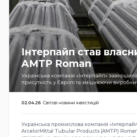
Інтерпайп став влас
AMTP Roman
Українська компанія «Інтерпайп» заверши
присутність у Європі та зміцнюючи виробнич
02.04.26
Світові новини інвестицій
Українська промислова компанія «Інтерпай
ArcelorMittal Tubular Products (AMTP) Roman