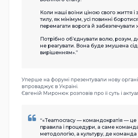
Коли наші воїни ціною свого життя і 
тилу, як мінімум, усі повинні бороти
перемагати ворога й забезпечувати ж
Потрібно об’єднувати волю, розум, до
не реагувати. Вона буде змушена сіда
вирішенням».
Уперше на форумі презентували нову органі
впроваджує в Україні.
Євгеній Миронюк розповів про її суть і актуа
«Teamocracy — командократія — це н
правила і процедури, а саме команд
методологію, а культуру, де команда