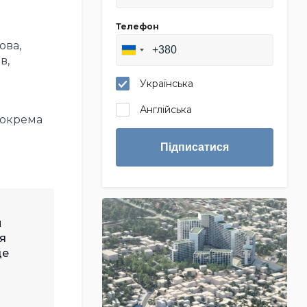
Телефон
ова,
в,
Українська
Англійська
ж окрема
Підписатися
и
я
це