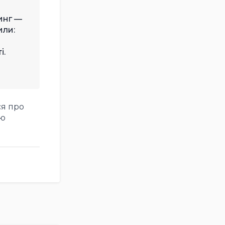
инг —
или:
і.
я про
ою