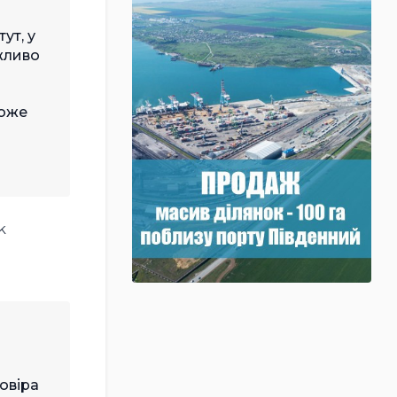
ут, у
ожливо
може
k
овіра