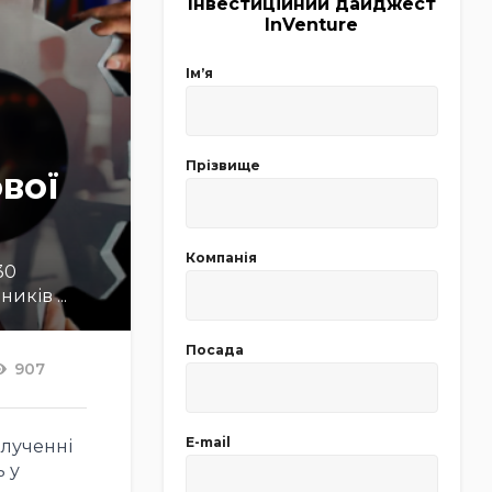
Інвестиційний дайджест
InVenture
Імʼя
Прізвище
вої
Компанія
30
иків ...
Посада
907
E-mail
алученні
ь у