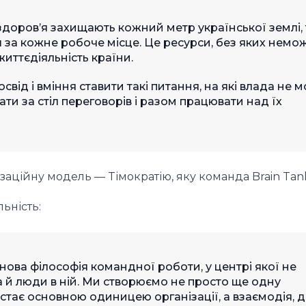
здоров’я захищають кожний метр української землі, т
ся за кожне робоче місце. Це ресурси, без яких нем
иттєдіяльність країни.
свід і вміння ставити такі питання, на які влада не 
ти за стіл переговорів і разом працювати над їх
заційну модель — Tімократію, яку команда Brain Tan
льність:
ова філософія командної роботи, у центрі якої не
а й люди в ній. Ми створюємо не просто ще одну
 стає основною одиницею організації, а взаємодія, д