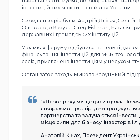
панельних дискусіях, обговореннях і нетво
інвестиційних можливостей для України.
Серед спікерів були: Андрій Длігач, Сергій 
Олександр Качура, Greg Fishman, Наталія Гр
державних і громадських інституцій.
У рамках форуму відбулися панельні дискус
фінансування, інвестицій для МСБ, технологій
сесія, присвячена інвестиціям у нерухомість
Організатор заходу Микола Заруцький підкр
«Цього року ми додали проєкт Inve
створюємо простір, де народжуються
партнерства та залучаються інвестиц
місце сили для бізнесу, інвесторів і л
Анатолій Кінах, Президент Українськ