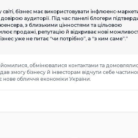
у світі, бізнес має використовувати інфлюенс-маркет
довірою аудиторії. Під час панелі блогери підтверд
люенсера, з близькими цінностями та цільовою
илює продажі, репутацію й відкриває нові можливост
знес уже не питає “чи потрібно”, а “з ким саме”.
айомилися, обмінювалися контактами та домовлялис
дав змогу бізнесу й інвесторам відчути себе частин
є нове обличчя економіки України.