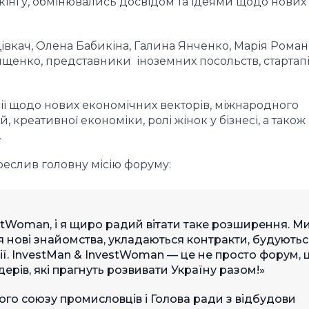
ркінгу, обмінювались досвідом та ідеями щодо нових
Цівкач, Олена Бабикіна, Галина Янченко, Марія Роман
ищенко, представники іноземних посольств, стартапі
ії щодо нових економічних векторів, міжнародного
, креативної економіки, ролі жінок у бізнесі, а тако
.
еслив головну місію форуму:
stWoman, і я щиро радий вітати таке розширення. М
 нові знайомства, укладаються контракти, будуютьс
ії. InvestMan & InvestWoman — це не просто форум, 
ідерів, які прагнуть розвивати Україну разом!»
ого союзу промисловців і Голова ради з відбудови