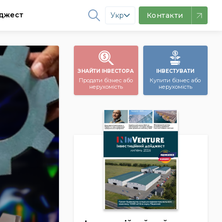
джест
Укр
Контакти
ЗНАЙТИ ІНВЕСТОРА
ІНВЕСТУВАТИ
Продати бізнес або
Купити бізнес або
нерухомість
нерухомість