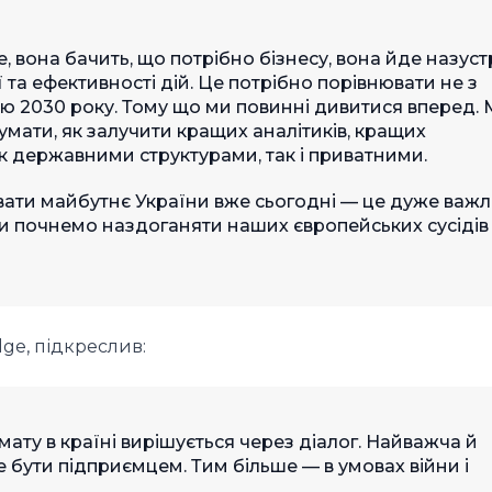
 вона бачить, що потрібно бізнесу, вона йде назустр
 та ефективності дій. Це потрібно порівнювати не з
ею 2030 року. Тому що ми повинні дивитися вперед. 
мати, як залучити кращих аналітиків, кращих
як державними структурами, так і приватними.
вати майбутнє України вже сьогодні — це дуже важл
и почнемо наздоганяти наших європейських сусідів
dge, підкреслив:
ату в країні вирішується через діалог. Найважча й
е бути підприємцем. Тим більше — в умовах війни і