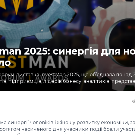
man 2025: синергія для но
ло
форум-виставка InvestMan 2025, що об’єднала понад 
, підприємців, лідерів бізнесу, аналітиків, представн
а синергії чоловіків і жінок у розвитку економіки, з
 Протягом насиченого дня учасники події брали участ