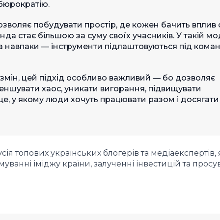
 бюрократію.
дозволяє побудувати простір, де кожен бачить вплив 
нда стає більшою за суму своїх учасників. У такій мо
 а навпаки — інструменти підлаштовуються під коман
а змін, цей підхід особливо важливий — бо дозволяє
ншувати хаос, уникати вигорання, підвищувати
е, у якому люди хочуть працювати разом і досягати
я топових українських блогерів та медіаекспертів, 
ванні іміджу країни, залученні інвестицій та просу