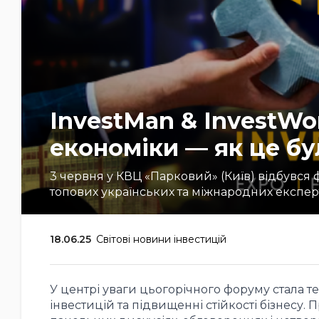
InvestMan & InvestWo
економіки — як це бу
3 червня у КВЦ «Парковий» (Київ) відбувся 
топових українських та міжнародних експертів
18.06.25
Світові новини інвестицій
У центрі уваги цьогорічного форуму стала тем
інвестицій та підвищенні стійкості бізнесу.