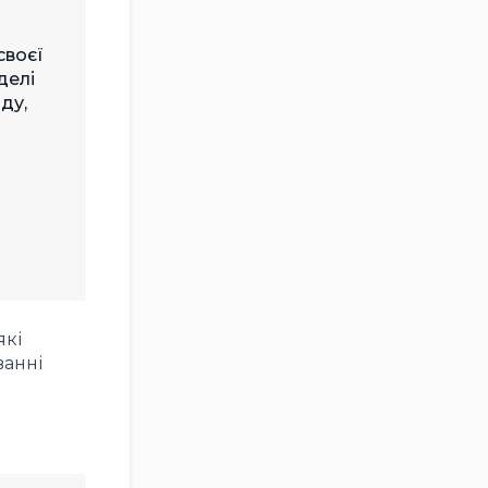
своєї
делі
ду,
які
ванні