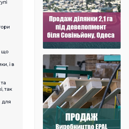
упі
тори
у що
и, і в
 та
, так
и для