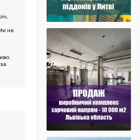
іч,
Ми не
иво.
 за