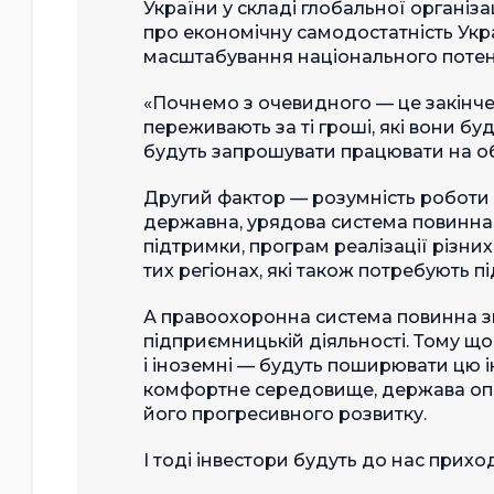
України у складі глобальної організаці
про економічну самодостатність Укра
масштабування національного потен
«Почнемо з очевидного — це закінче
переживають за ті гроші, які вони бу
будуть запрошувати працювати на об
Другий фактор — розумність роботи 
державна, урядова система повинна 
підтримки, програм реалізації різних 
тих регіонах, які також потребують п
А правоохоронна система повинна зве
підприємницькій діяльності. Тому що т
і іноземні — будуть поширювати цю і
комфортне середовище, держава опік
його прогресивного розвитку.
І тоді інвестори будуть до нас приход