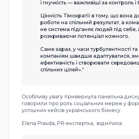
і гнучкість — важливіші за контроль і
Цінність Tімократії в тому, що вона 
роботи на спільний результат, а кома
не система підганяє людей під себе,
розкриваючи потенціал кожного.
Саме зараз, у часи турбулентності т
компаніям швидше адаптуватися, зме
ефективність і створювати середовищ
спільних цілей».
Особливу увагу привернула панельна дискусі
говорили про роль соціальних мереж у форму
успішних кейсів українського бізнесу.
Elena Pravda, PR-експертка, відмітила: