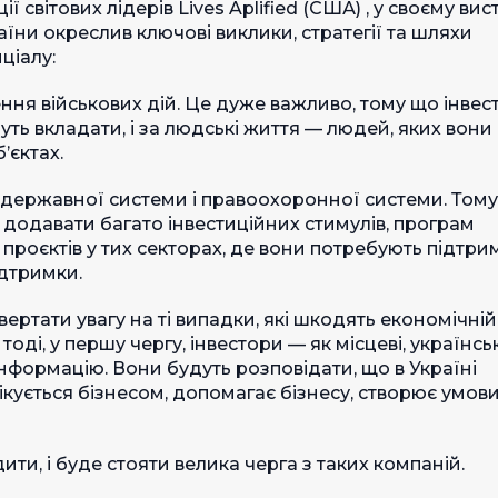
ї світових лідерів Lives Aplified (CША) , у своєму вист
їни окреслив ключові виклики, стратегії та шляхи
ціалу:
ння військових дій. Це дуже важливо, тому що інвес
дуть вкладати, і за людські життя — людей, яких вони
’єктах.
державної системи і правоохоронної системи. Том
додавати багато інвестиційних стимулів, програм
проєктів у тих секторах, де вони потребують підтримк
ідтримки.
ртати увагу на ті випадки, які шкодять економічній
оді, у першу чергу, інвестори — як місцеві, українські
нформацію. Вони будуть розповідати, що в Україні
ується бізнесом, допомагає бізнесу, створює умов
ити, і буде стояти велика черга з таких компаній.