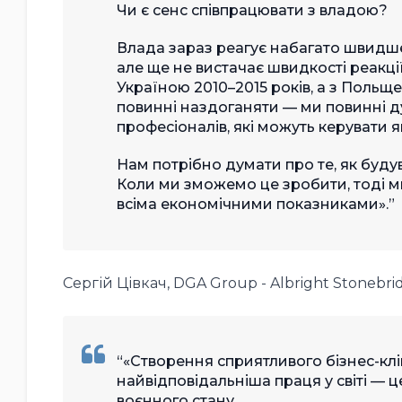
Чи є сенс співпрацювати з владою?
Влада зараз реагує набагато швидше,
але ще не вистачає швидкості реакції
Україною 2010–2015 років, а з Польщ
повинні наздоганяти — ми повинні ду
професіоналів, які можуть керувати 
Нам потрібно думати про те, як буду
Коли ми зможемо це зробити, тоді м
всіма економічними показниками».
Сергій Цівкач, DGA Group - Albright Stonebri
«Створення сприятливого бізнес-клім
найвідповідальніша праця у світі — ц
воєнного стану.