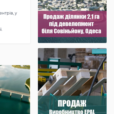
нтрів, у
.