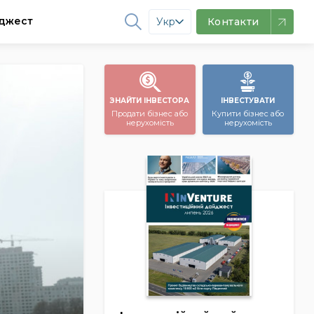
джест
Укр
Контакти
ЗНАЙТИ ІНВЕСТОРА
ІНВЕСТУВАТИ
Продати бізнес або
Купити бізнес або
нерухомість
нерухомість