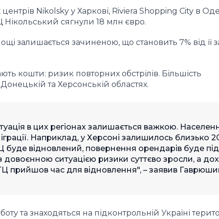
трів Nikolsky у Харкові, Riviera Shopping City в Оде
 ТЦ Нікольський сягнули 18 млн євро.
лощі залишається зачиненою, що становить 7% від її з
ть кошти: ризик повторних обстрілів. Більшість
Донецькій та Херсонській областях.
итуація в цих регіонах залишається важкою. Населен
іграції. Наприклад, у Херсоні залишилось близько 
ТЦ буде відновлений, повернення орендарів буде під
з довоєнною ситуацією ризики суттєво зросли, а дох
 ТЦ прийшов час для відновлення", – заявив Гаврюши
ту та знаходяться на підконтрольній Україні територ