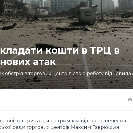
вкладати кошти в ТРЦ в
 нових атак
их обстрілів торгових центрів свою роботу відновила
гові центри та ті, які отримали відносно невеликі
ської ради торгових центрів Максим Гаврюшин.