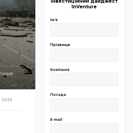
Інвестиційний дайджест
InVenture
Імʼя
Прізвище
Компанія
 лише
Посада
2025
E-mail