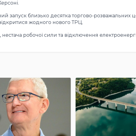
Херсоні.
ий запуск близько десятка торгово-розважальних це
відкритися жодного нового ТРЦ.
 нестача робочої сили та відключення електроенергії