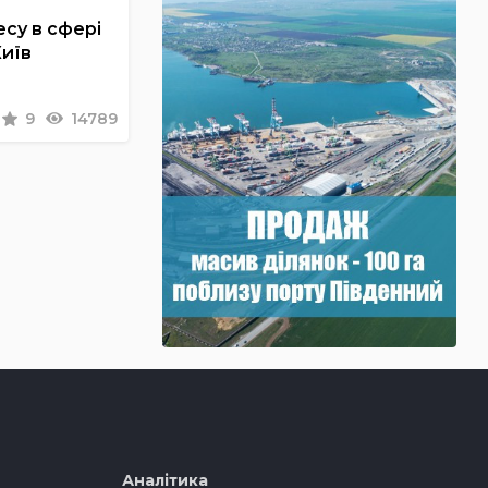
су в сфері
Київ
9
14789
Аналітика