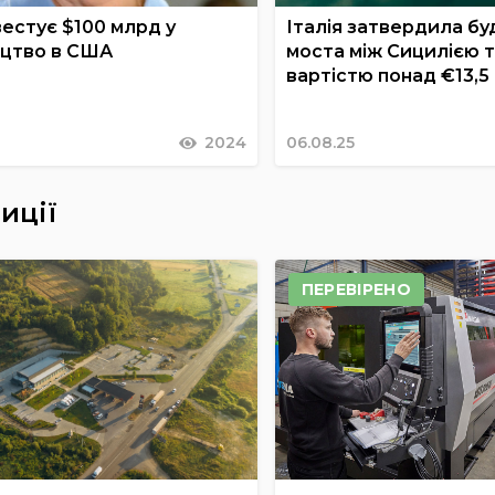
вестує $100 млрд у
Італія затвердила бу
цтво в США
моста між Сицилією 
вартістю понад €13,5
2024
06.08.25
иції
ПЕРЕВІРЕНО