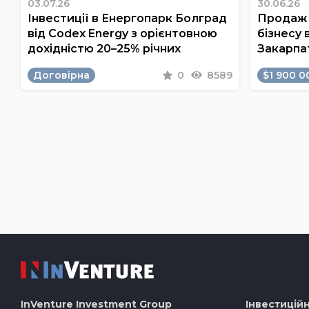
03.07.26
30.06.26
Інвестиції в Енергопарк Болград
Продаж 
від Codex Energy з орієнтовною
бізнесу 
дохідністю 20–25% річних
Закарпа
Договірна
0
8589
$1 900 0
InVenture
Investment Group
Інвестиційн