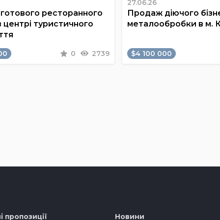
27.06.26
готового ресторанного
Продаж діючого бізне
в центрі туристичного
металообробки в м. 
ття
00
0
2739
$4 100 000
і пропозиції
Новини