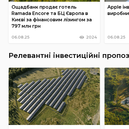
Ощадбанк продає готель
Apple ін
Ramada Encore та БЦ Європа в
виробни
Києві за фінансовим лізингом за
797 млн грн
06.08.25
2024
06.08.25
Релевантні інвестиційні пропоз