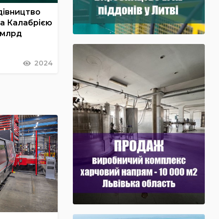
дівництво
та Калабрією
 млрд
2024