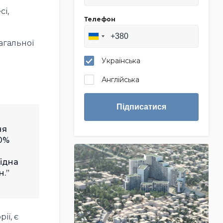
сі,
Телефон
агальної
Українська
Англійська
Підписатися
ня
20%
ідна
н.
ії, є