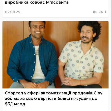
виробника ковбас М’ясовита
07.08.25
2411
Стартап у сфері автоматизації продажів Clay
збільшив свою вартість більш ніж удвічі до
$3,1 млрд