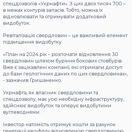
спецдозволів «Укрнафти». З цих двох тисяч 700 –
в межах контурів запасів. Тобто, можна їх
відновлювати та отримувати додатковий
видобуток.
Ревіталізація свердловин – це важливий елемент
підвищення видобутку.
«План на 2024 рік – розпочати відновлення 30
свердловин шляхом буріння бокових стовбурів.
Вже є зацікавлені компанії, які отримали доступ
до бази геологічних даних по цих свердловинах»,
- зазначив Гришаненко.
Укрнафта, як власник свердловини та
спецдозволу, має усю необхідну інфраструктуру,
здійснює видобуток та оперує видобутими
вуглеводнями.
Інвестор натомість отримує кошти за рахунок
генерації кешфлоу відновленою свердловиною.