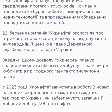
ПАТ "Укрнафта" планує пробурити 160
свердловин протягом трьох років. Компанія
проводитиме бурові роботи з використанням
нових технологій та впровадженням обладнання
провідних світових компаній.
22 березня компанія "Укрнафта" оголосила про
отримання нового спецдозволу на видобування
вуглеводнів. Ліцензію видано Державною
службою геології та надр України.
Завдяки цьому дозволу, "Укрнафта" планує
значно збільшити обсяги видобутку — на мільярд
кубометрів природного газу та сто тисяч тонн
нафти.
У 2023 році "Укрнафта" запустила в роботу 8 нових
нафтових свердловин на західних та східних
територіях України, які забезпечують загальний
добовий дебіт у 238 тонн нафти.