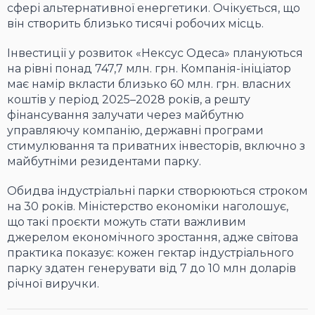
сфері альтернативної енергетики. Очікується, що
він створить близько тисячі робочих місць.
Інвестиції у розвиток «Нексус Одеса» плануються
на рівні понад 747,7 млн. грн. Компанія-ініціатор
має намір вкласти близько 60 млн. грн. власних
коштів у період 2025–2028 років, а решту
фінансування залучати через майбутню
управляючу компанію, державні програми
стимулювання та приватних інвесторів, включно з
майбутніми резидентами парку.
Обидва індустріальні парки створюються строком
на 30 років. Міністерство економіки наголошує,
що такі проєкти можуть стати важливим
джерелом економічного зростання, адже світова
практика показує: кожен гектар індустріального
парку здатен генерувати від 7 до 10 млн доларів
річної виручки.