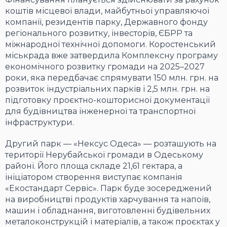
коштів місцевої влади, майбутньої управляючої
компанії, резидентів парку, Державного фонду
регіонального розвитку, інвесторів, ЄБРР та
міжнародної технічної допомоги. Коростенський
міськрада вже затвердила Комплексну програму
економічного розвитку громади на 2025–2027
роки, яка передбачає спрямувати 150 млн. грн. на
розвиток індустріальних парків і 2,5 млн. грн. на
підготовку проєктно-кошторисної документації
для будівництва інженерної та транспортної
інфраструктури.
Другий парк — «Нексус Одеса» — розташують на
території Нерубайської громади в Одеському
районі. Його площа складе 21,61 гектара, а
ініціатором створення виступає компанія
«Екостандарт Сервіс». Парк буде зосереджений
на виробництві продуктів харчування та напоїв,
машин і обладнання, виготовленні будівельних
металоконструкцій і матеріалів, а також проєктах у