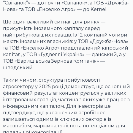
“Світанок”» — до групи «Світанок», а ТОВ «Дружба-
Нова» та ТОВ «Енселко Агро» — до Kernel.
Ще один важливий сигнал для ринку —
присутність іноземного капіталу серед
найприбутковіших гравців. Із 12 компаній чотири
мають іноземних власників: у ТОВ «Дружба-Нова»
та ТОВ «Енселко Агро» представлений кіпрський
капітал, у ТОВ «Ґудвеллі Україна» — данський, а у
ТОВ «Баришівська Зернова Компанія» —
шведський.
Таким чином, структура прибутковості
агросектору у 2025 році демонструє, що основний
фінансовий результат концентрується у великих
інтегрованих гравців, частина з яких уже працює з
міжнародним капіталом. Для інвесторів це
підтверджує, що український агробізнес
залишається одним із ключових секторів із
масштабом, маржинальністю та потенціалом для
подальшої консолідації.