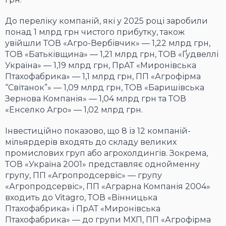
До переліку компаній, які у 2025 році заробили
понад 1 млрд грн чистого прибутку, також
увійшли ТОВ «Агро-Вербівчик» — 1,22 млрд грн,
ТОВ «Батьківщина» — 1,21 млрд грн, ТОВ «Ґудвеллі
Україна» — 1,19 млрд грн, ПрАТ «Миронівська
Птахофабрика» — 1,1 млрд грн, ПП «Агрофірма
“Світанок”» — 1,09 млрд грн, ТОВ «Баришівська
Зернова Компанія» — 1,04 млрд грн та ТОВ
«Енселко Агро» — 1,02 млрд грн.
Інвестиційно показово, що 8 із 12 компаній-
мільярдерів входять до складу великих
промислових груп або агрохолдингів. Зокрема,
ТОВ «Україна 2001» представляє однойменну
групу, ПП «Агропродсервіс» — групу
«Агропродсервіс», ПП «Аграрна Компанія 2004»
входить до Vitagro, ТОВ «Вінницька
Птахофабрика» і ПрАТ «Миронівська
Птахофабрика» — до групи МХП, ПП «Агрофірма