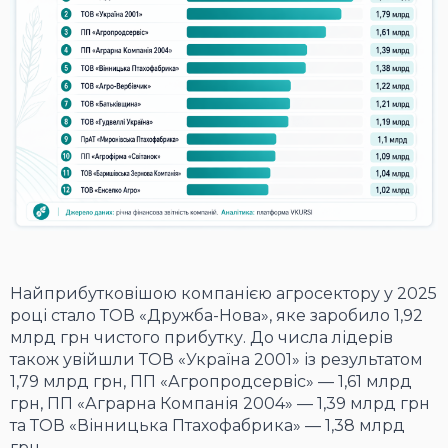
Найприбутковішою компанією агросектору у 2025
році стало ТОВ «Дружба-Нова», яке заробило 1,92
млрд грн чистого прибутку. До числа лідерів
також увійшли ТОВ «Україна 2001» із результатом
1,79 млрд грн, ПП «Агропродсервіс» — 1,61 млрд
грн, ПП «Аграрна Компанія 2004» — 1,39 млрд грн
та ТОВ «Вінницька Птахофабрика» — 1,38 млрд
грн.