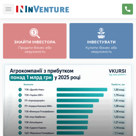
ЗНАЙТИ ІНВЕСТОРА
ІНВЕСТУВАТИ
Продати бізнес або
Купити бізнес або
нерухомість
нерухомість