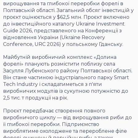
вирощування та глибокої переробки форелі в
Полтавській області. Загальний обсяг інвестицій у
проєкт оцінюється у $62,5 млн. Проєкт включено
до інвестиційного каталогу Ukraine Investment
Guide 2026, представленого на Конференції з
відновлення України (Ukraine Recovery
Conference, URC 2026) у польському Гданську.
Майбутній виробничий комплекс «Долина
форелі» планують розмістити поблизу села
Засулля Лубенського району Полтавської області.
Він стане частиною індустріального парку Smart
Tech Industry і складатиметься з п'яти
виробничих модулів із сукупною потужністю до
2,5 тис. т продукції на рік.
Проєкт передбачає створення повного
виробничого циклу — від вирощування риби до
її глибокої переробки. Підприємство
вироблятиме охолоджене та перероблене філе
форелі, очищену й порційну рибу, а також