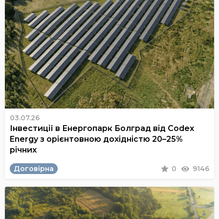
03.07.26
Інвестиції в Енергопарк Болград від Codex
Energy з орієнтовною дохідністю 20–25%
річних
Договірна
0
9146