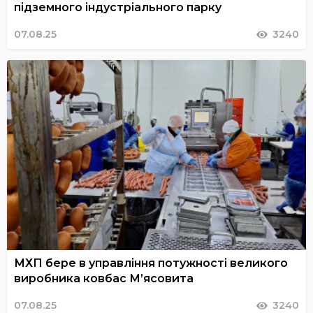
підземного індустріального парку
07.08.25
3240
МХП бере в управління потужності великого
виробника ковбас М’ясовита
07.08.25
3240