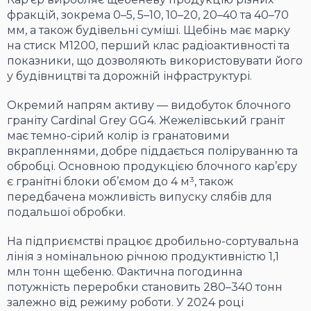
фракцій, зокрема 0–5, 5–10, 10–20, 20–40 та 40–70
мм, а також будівельні суміші. Щебінь має марку
на стиск М1200, перший клас радіоактивності та
показники, що дозволяють використовувати його
у будівництві та дорожній інфраструктурі.
Окремий напрям активу — видобуток блочного
граніту Cardinal Grey GG4. Жежелівський граніт
має темно-сірий колір із гранатовими
вкрапленнями, добре піддається поліруванню та
обробці. Основною продукцією блочного кар’єру
є гранітні блоки об’ємом до 4 м³, також
передбачена можливість випуску слябів для
подальшої обробки.
На підприємстві працює дробильно-сортувальна
лінія з номінальною річною продуктивністю 1,1
млн тонн щебеню. Фактична погодинна
потужність переробки становить 280–340 тонн
залежно від режиму роботи. У 2024 році