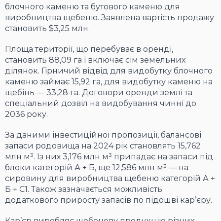
блочного каменю та бутового каменю для
виробництва щебеню. Заявлена вартість продажу
становить $3,25 млн.
Площа території, що перебуває в оренді,
становить 88,09 га і включає сім земельних
ділянок. Гірничий відвід для видобутку блочного
каменю займає 15,92 га, для видобутку каменю на
щебінь — 33,28 га. Договори оренди землі та
спеціальний дозвіл на видобування чинні до
2036 року.
За даними інвестиційної пропозиції, балансові
запаси родовища на 2024 рік становлять 15,762
млн м³. Із них 3,176 млн м³ припадає на запаси під
блоки категорій А + Б, ще 12,586 млн м³ — на
сировину для виробництва щебеню категорій А +
Б + С1. Також зазначається можливість
додаткового приросту запасів по підошві кар’єру.
Кар’єр виробляє щебеневу продукцію різних