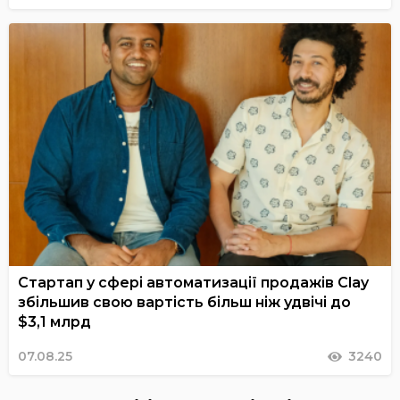
Стартап у сфері автоматизації продажів Clay
збільшив свою вартість більш ніж удвічі до
$3,1 млрд
07.08.25
3240