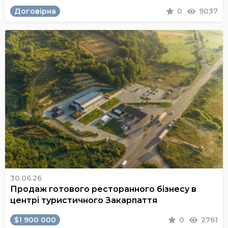
Договірна
0
9037
30.06.26
Продаж готового ресторанного бізнесу в
центрі туристичного Закарпаття
$1 900 000
0
2761