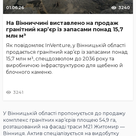
01.06.26
3240
На Вінниччині виставлено на продаж
гранітний кар’єр із запасами понад 15,7
млн м³
Як повідомляє InVenture, у Вінницькій області
продається гранітний кар’єр із запасами понад
15,7 млн м³, спецдозволом до 2036 року та
виробничою інфраструктурою для щебеню й
блочного каменю.
3241
У Вінницькій області пропонується до продажу
комплекс гранітних кар’єрів площею 54,9 га,
розташований на фасаді траси М21 Житомир —
Вінниця. Актив спеціалізується на видобутку