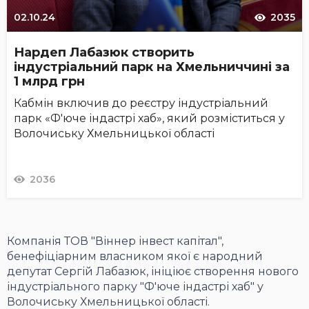
02.10.24
2035
Нардеп Лабазюк створить
індустріальний парк на Хмельниччині за
1 млрд грн
Кабмін включив до реєстру індустріальний
парк «Ф'юче індастрі хаб», який розміститься у
Волочиську Хмельницької області
2036
Компанія ТОВ "Віннер інвест капітал",
бенефіціарним власником якої є народний
депутат Сергій Лабазюк, ініціює створення нового
індустріального парку "Ф'юче індастрі хаб" у
Волочиську Хмельницької області.