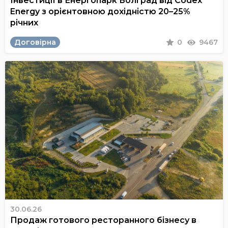
Інвестиції в Енергопарк Болград від Codex
Energy з орієнтовною дохідністю 20–25%
річних
Договірна
0
9467
30.06.26
Продаж готового ресторанного бізнесу в