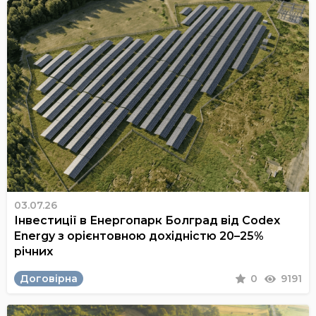
03.07.26
Інвестиції в Енергопарк Болград від Codex
Energy з орієнтовною дохідністю 20–25%
річних
Договірна
0
9191