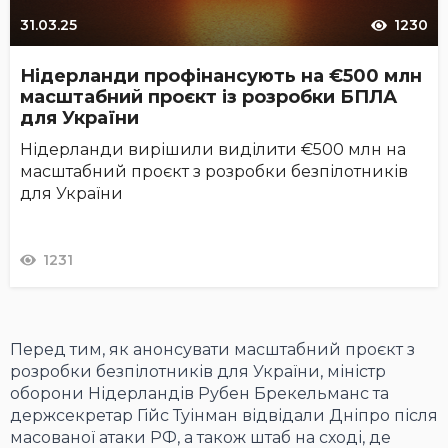
31.03.25
1230
Нідерланди профінансують на €500 млн
масштабний проєкт із розробки БПЛА
для України
Нідерланди вирішили виділити €500 млн на
масштабний проєкт з розробки безпілотників
для України
1231
Перед тим, як анонсувати масштабний про
є
кт з
розробки безпілотників для України, міністр
оборони Нідерландів Рубен Брекельманс та
держсекретар Гійс Туінман відвідали Дніпро після
масованої атаки РФ, а також штаб на сході, де