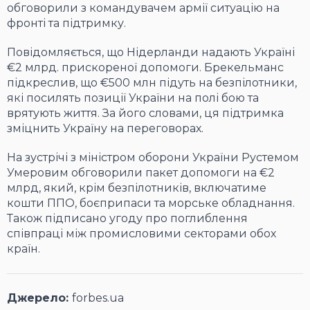
обговорили з командувачем армії ситуацію на
фронті та підтримку.
Повідомляється, що Нідерланди надають Україні
€2 млрд. прискореної допомоги. Брекельманс
підкреслив, що €500 млн підуть на безпілотники,
які посилять позиції України на полі бою та
врятують життя. За його словами, ця підтримка
зміцнить Україну на переговорах.
На зустрічі з міністром оборони України Рустемом
Умеровим обговорили пакет допомоги на €2
млрд, який, крім безпілотників, включатиме
кошти ППО, боєприпаси та морське обладнання.
Також підписано угоду про поглиблення
співпраці між промисловими секторами обох
країн.
Джерело:
forbes.ua