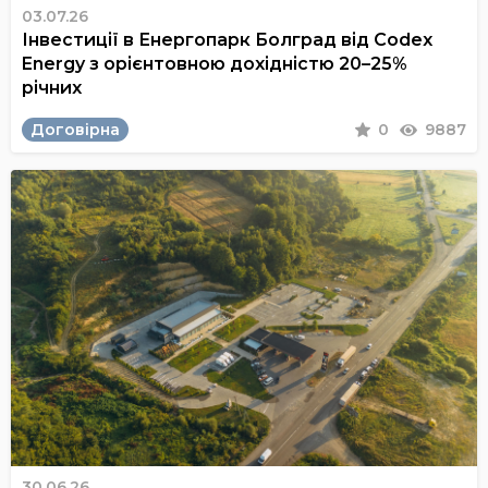
03.07.26
Інвестиції в Енергопарк Болград від Codex
Energy з орієнтовною дохідністю 20–25%
річних
Договірна
0
9887
30.06.26