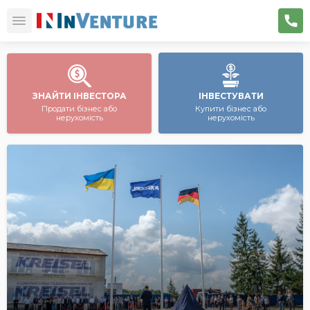
ЗНАЙТИ ІНВЕСТОРА
ІНВЕСТУВАТИ
Продати бізнес або
Купити бізнес або
нерухомість
нерухомість