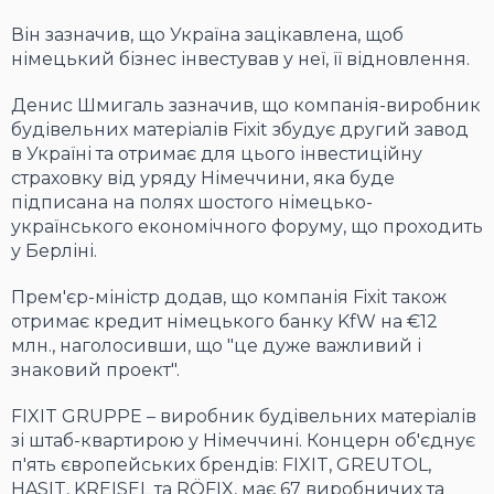
Він зазначив, що Україна зацікавлена, щоб
німецький бізнес інвестував у неї, її відновлення.
Денис Шмигаль зазначив, що компанія-виробник
будівельних матеріалів Fixit збудує другий завод
в Україні та отримає для цього інвестиційну
страховку від уряду Німеччини, яка буде
підписана на полях шостого німецько-
українського економічного форуму, що проходить
у Берліні.
Прем'єр-міністр додав, що компанія Fixit також
отримає кредит німецького банку KfW на €12
млн., наголосивши, що "це дуже важливий і
знаковий проект".
FIXIT GRUPPE – виробник будівельних матеріалів
зі штаб-квартирою у Німеччині. Концерн об'єднує
п'ять європейських брендів: FIXIT, GREUTOL,
HASIT, KREISEL та RÖFIX, має 67 виробничих та