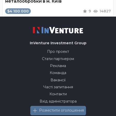
металообробки в м. Київ
$4 100 000
9
14827
InVenture
Investment Group
Про проект
Стати партнером
Реклама
Команда
Вакансії
Часті запитання
Контакти
Вхід адміністратора
Розмістити оголошення