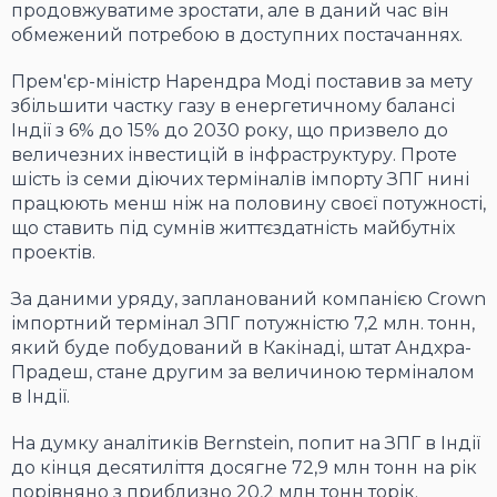
продовжуватиме зростати, але в даний час він
обмежений потребою в доступних постачаннях.
Прем'єр-міністр Нарендра Моді поставив за мету
збільшити частку газу в енергетичному балансі
Індії з 6% до 15% до 2030 року, що призвело до
величезних інвестицій в інфраструктуру. Проте
шість із семи діючих терміналів імпорту ЗПГ нині
працюють менш ніж на половину своєї потужності,
що ставить під сумнів життєздатність майбутніх
проектів.
За даними уряду, запланований компанією Crown
імпортний термінал ЗПГ потужністю 7,2 млн. тонн,
який буде побудований в Какінаді, штат Андхра-
Прадеш, стане другим за величиною терміналом
в Індії.
На думку аналітиків Bernstein, попит на ЗПГ в Індії
до кінця десятиліття досягне 72,9 млн тонн на рік
порівняно з приблизно 20,2 млн тонн торік.