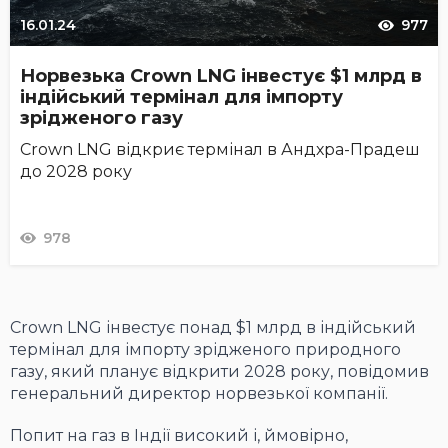
16.01.24
977
Норвезька Crown LNG інвестує $1 млрд в
індійський термінал для імпорту
зрідженого газу
Crown LNG відкриє термінал в Андхра-Прадеш
до 2028 року
978
Crown LNG інвестує понад $1 млрд в індійський
термінал для імпорту зрідженого природного
газу, який планує відкрити 2028 року, повідомив
генеральний директор норвезької компанії.
Попит на газ в Індії високий і, ймовірно,