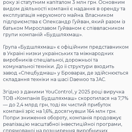
року зі статутним капіталом 3 млн грн. Основним
видом діяльності компанії є надання в оренду та
експлуатація нерухомого майна. Власником
підприємства є Олександр Гуйван, який разом із
батьком Мирославом Гуйваном є співвласником
групи компаній «Будшляхмаш».
Група «Будшляхмаш» є офіційним представником
в Україні низки українських та міжнародних
виробників спеціальної, дорожньої та
комунальної техніки. До її структури входить
завод «Спецбудмаш» у Броварах, де здійснюється
складання техніки на шасі Daewoo та JAC.
Згідно з даними YouControl, у 2025 році виручка
ТОВ «Компанія Будшляхмаш» скоротилася на 7,7%
— до 2,4 млрд грн, тоді як чистий прибуток
компанії зріс на 1,6%, досягнувши 164 млн грн.
Попри зниження обороту, компанія продовжує
реалізацію масштабної інвестиційної програми,
спрямованої на розширення виробничих