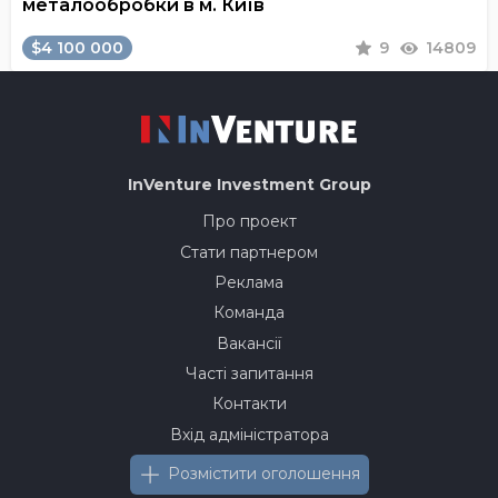
металообробки в м. Київ
$4 100 000
9
14809
InVenture
Investment Group
Про проект
Стати партнером
Реклама
Команда
Вакансії
Часті запитання
Контакти
Вхід адміністратора
Розмістити оголошення