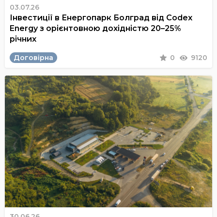
03.07.26
Інвестиції в Енергопарк Болград від Codex
Energy з орієнтовною дохідністю 20–25%
річних
Договірна
0
9120
30.06.26