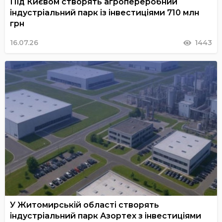
Під Києвом створять агропереробний
індустріальний парк із інвестиціями 710 млн
грн
16.07.26
1443
У Житомирській області створять
індустріальний парк Азортех з інвестиціями