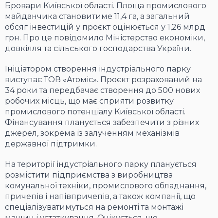
Бровари Київської області. Площа промислового
майданчика становитиме 11,4 га, а загальний
обсяг інвестицій у проєкт оцінюється у 1,26 млрд
грн. Про це повідомило Міністерство економіки,
довкілля та сільського господарства України.
Ініціатором створення індустріального парку
виступає ТОВ «Атоміс». Проєкт розрахований на
34 роки та передбачає створення до 500 нових
робочих місць, що має сприяти розвитку
промислового потенціалу Київської області.
Фінансування планується забезпечити з різних
джерел, зокрема із залученням механізмів
державної підтримки.
На території індустріального парку планується
розмістити підприємства з виробництва
комунальної техніки, промислового обладнання,
причепів і напівпричепів, а також компанії, що
спеціалізуватимуться на ремонті та монтажі
машин і устаткування. Очікується, що