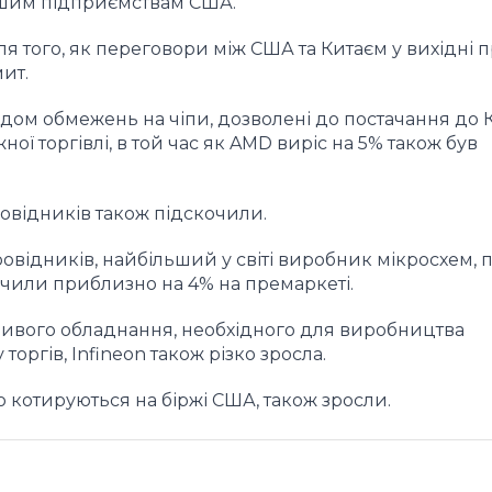
ьшим підприємствам США.
ля того, як переговори між США та Китаєм у вихідні 
ит.
 рядом обмежень на чіпи, дозволені до постачання до 
ї торгівлі, в той час як AMD виріс на 5% також був
овідників також підскочили.
відників, найбільший у світі виробник мікросхем, 
очили приблизно на 4% на премаркеті.
ливого обладнання, необхідного для виробництва
 торгів, Infineon також різко зросла.
о котируються на біржі США, також зросли.