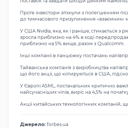
поставок та завдати шкоди деяким найбіл
Проте інвестори зітхнули з полегшенням піс
до тимчасового призупинення «взаємних» м
У США Nvidia, яка, як і раніше, стикається з
зросла приблизно на 4% в ході передпродажно
приблизно на 5% вище, разом з Qualcomm.
Інші компанії в ланцюжку постачань напівпр
Тайванська компанія з виробництва напівпро
що його акції, що котируються в США, підск
У Європі ASML, постачальник критично важ
найсучасніших чіпів, виріс на 4,5% на початку
Акції китайських технологічних компаній, щ
Джерело:
forbes.ua