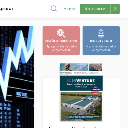
джест
Укр
Контакти
ЗНАЙТИ ІНВЕСТОРА
ІНВЕСТУВАТИ
Продати бізнес або
Купити бізнес або
нерухомість
нерухомість