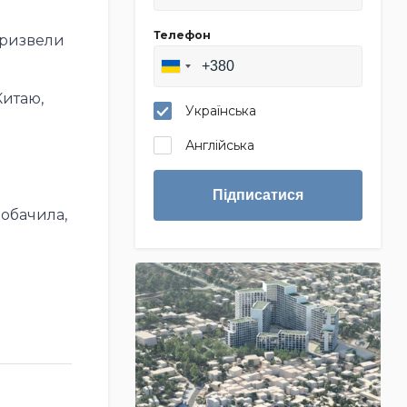
Телефон
призвели
Китаю,
Українська
Англійська
Підписатися
побачила,