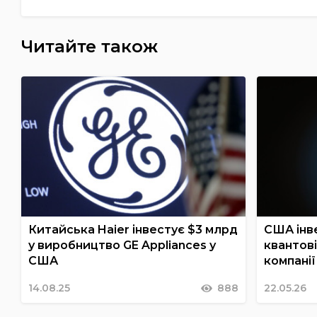
Читайте також
Китайська Haier інвестує $3 млрд
США інв
у виробництво GE Appliances у
квантові
США
компані
14.08.25
888
22.05.26