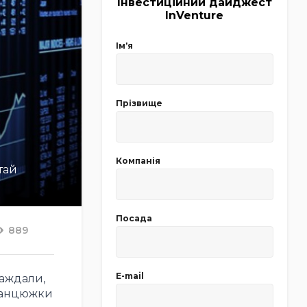
Інвестиційний дайджест
InVenture
Імʼя
Прізвище
Компанія
тай
Посада
889
E-mail
раждали,
 ланцюжки