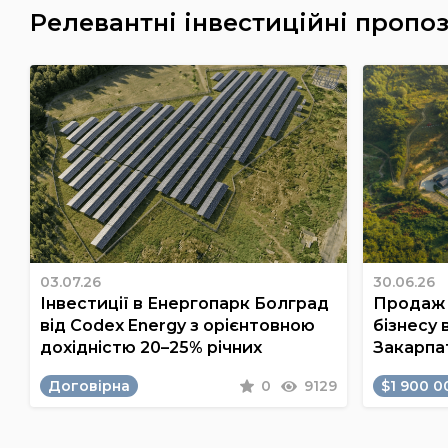
Релевантні інвестиційні пропоз
03.07.26
30.06.26
Інвестиції в Енергопарк Болград
Продаж 
від Codex Energy з орієнтовною
бізнесу 
дохідністю 20–25% річних
Закарпа
Договірна
0
9129
$1 900 0