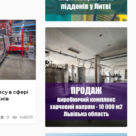
су в сфері
Київ
9
14809