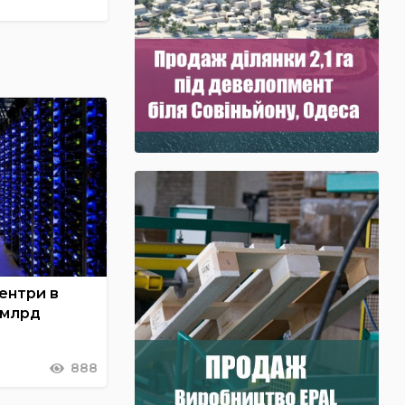
ентри в
 млрд
888