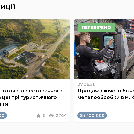
иції
ПЕРЕВІРЕНО
27.06.26
готового ресторанного
Продаж діючого бізне
в центрі туристичного
металообробки в м. 
ття
00
0
2764
$4 100 000