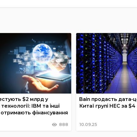
естують $2 млрд у
Bain продасть дата-ц
 технології: IBM та інші
Китаї групі HEC за $4
ї отримають фінансування
888
10.09.25