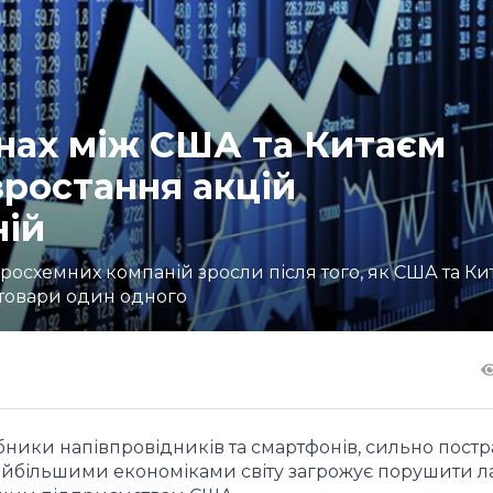
инах між США та Китаєм
зростання акцій
ній
ікросхемних компаній зросли після того, як США та Ки
товари один одного
обники напівпровідників та смартфонів, сильно пост
найбільшими економіками світу загрожує порушити