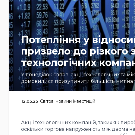
Потепління у віднос
призвело до різкого 
технологічних компа
У понеділок світові акції технологічних та м
домовилися призупинити більшість мит на 
12.05.25
Світові новини інвестицій
Акції технологічних компаній, таких як вир
оскільки торгова напруженість між двома 