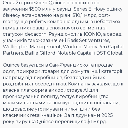
Онлайн-ритейлер Quince оголосив про
залучення $500 млн у раунді Series E. Нову оцінку
бізнесу встановлено на рівні $10,1 млрд post-
money, що робить компанію одним із небагатьох
приватних гравців споживчого сегмента зі
статусом decacorn. Раунд очолив ICONIQ, а серед
учасників також зазначені Basis Set Ventures,
Wellington Management, Wndrco, MarcyPen Capital
Partners, Baillie Gifford, Notable Capital і DST Global.
Quince базується в Сан-Франциско та продає
одяг, прикраси, товари для дому та інші категорії
напряму від виробників, без традиційних
роздрібних посередників. Компанія заявляє, що її
власна платформа використовує AI для
прогнозування попиту, тестує виробництво
малими партіями та знижує надлишкові запаси,
що дозволяє утримувати нижчі ціни без
класичних retail-націнок. За підсумками 2025
року виручка Quince перевищила $1 млрд.