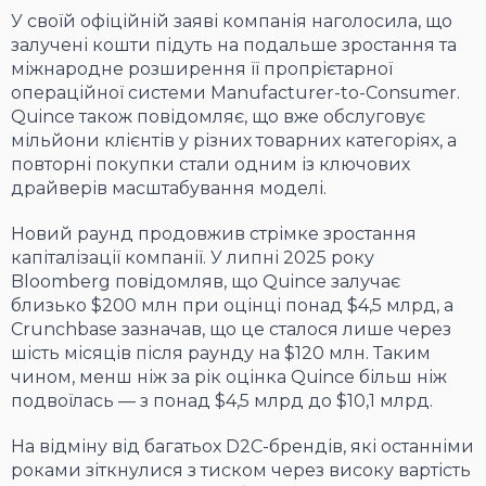
У своїй офіційній заяві компанія наголосила, що
залучені кошти підуть на подальше зростання та
міжнародне розширення її пропрієтарної
операційної системи Manufacturer-to-Consumer.
Quince також повідомляє, що вже обслуговує
мільйони клієнтів у різних товарних категоріях, а
повторні покупки стали одним із ключових
драйверів масштабування моделі.
Новий раунд продовжив стрімке зростання
капіталізації компанії. У липні 2025 року
Bloomberg повідомляв, що Quince залучає
близько $200 млн при оцінці понад $4,5 млрд, а
Crunchbase зазначав, що це сталося лише через
шість місяців після раунду на $120 млн. Таким
чином, менш ніж за рік оцінка Quince більш ніж
подвоїлась — з понад $4,5 млрд до $10,1 млрд.
На відміну від багатьох D2C-брендів, які останніми
роками зіткнулися з тиском через високу вартість