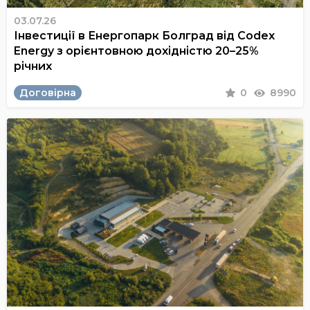
03.07.26
Інвестиції в Енергопарк Болград від Codex
Energy з орієнтовною дохідністю 20–25%
річних
Договірна
0
8990