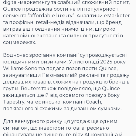
digital-маркетингу та слабший споживчий попит,
Quince продовжив рости на тлі популярності
сегмента “affordable luxury”. Аналітики eMarketer
та профільні retail-медіа відзначали, що бренд
виграв від поєднання нижчої ціни, широкої
категорійної експансії та сильної присутності в
соцмережах.
Водночас зростання компанії супроводжується і
юридичними ризиками. У листопаді 2025 року
Williams-Sonoma подала позов проти Quince,
звинувативши її в оманливій рекламі та продажу
дешевших товарів, схожих на продукцію брендів
групи. Reuters також повідомляло, що Quince
захищається ще й від окремого позову з боку
Tapestry, материнської компанії Coach,
пов’язаного зі схожими за дизайном сумками.
Для венчурного ринку ця угода є ще одним
сигналом, що інвестори готові агресивно
фінансувати не лише pure-play AI-компанії, а й