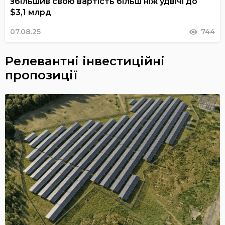
збільшив свою вартість більш ніж удвічі до
$3,1 млрд
07.08.25
744
Релевантні інвестиційні
пропозиції