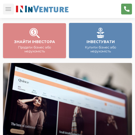
ЗНАЙТИ ІНВЕСТОРА
ІНВЕСТУВАТИ
Продати бізнес або
Купити бізнес або
нерухомість
нерухомість