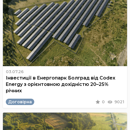
03.07.26
Інвестиції в Енергопарк Болград від Codex
Energy з орієнтовною дохідністю 20–25%
річних
Договірна
0
9021