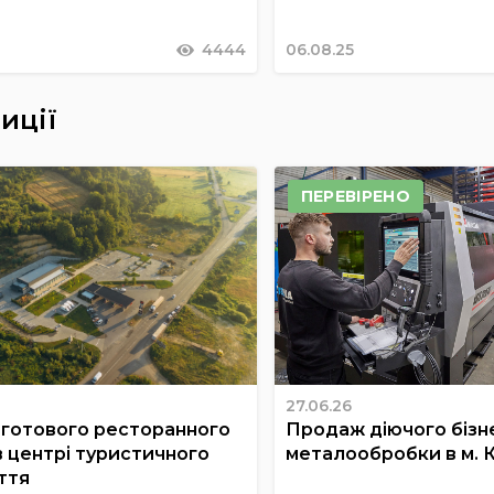
4444
06.08.25
иції
ПЕРЕВІРЕНО
27.06.26
готового ресторанного
Продаж діючого бізне
в центрі туристичного
металообробки в м. 
ття