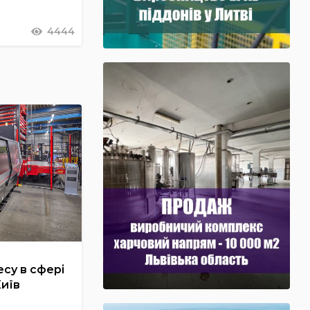
4444
су в сфері
Київ