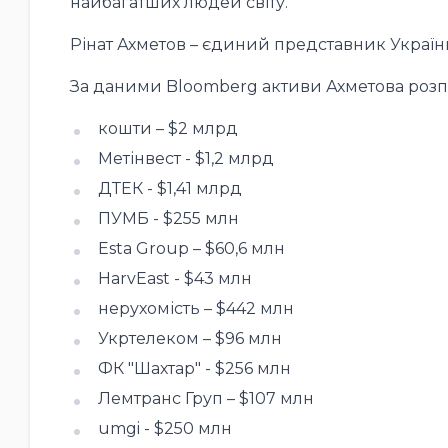
найбагатших людей світу.
Рінат Ахметов – єдиний представник Україн
За даними Bloomberg активи Ахметова розпо
кошти – $2 млрд
Метінвест - $1,2 млрд
ДТЕК - $1,41 млрд
ПУМБ - $255 млн
Esta Group – $60,6 млн
HarvEast - $43 млн
нерухомість – $442 млн
Укртелеком – $96 млн
ФК "Шахтар" - $256 млн
Лемтранс Груп – $107 млн
umgi - $250 млн