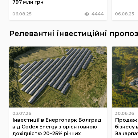
797 млн грн
06.08.25
4444
06.08.25
Релевантні інвестиційні пропоз
03.07.26
30.06.26
Інвестиції в Енергопарк Болград
Продаж 
від Codex Energy з орієнтовною
бізнесу 
дохідністю 20–25% річних
Закарпа