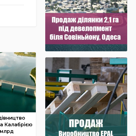
дівництво
та Калабрією
 млрд