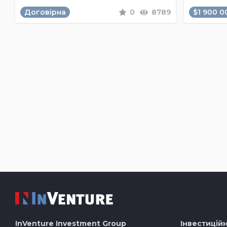
Договірна
0
8789
$1 900 0
InVenture
Investment Group
Інвестиційн