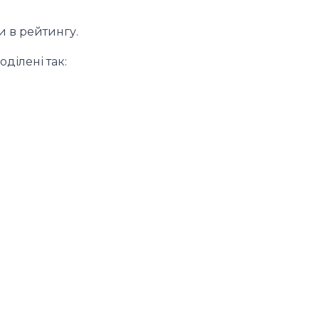
и в рейтингу.
ділені так: