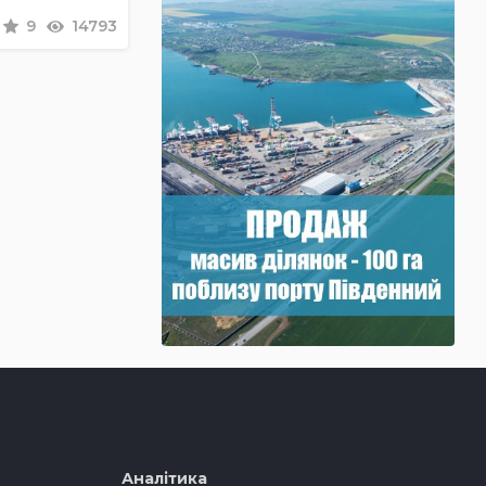
9
14793
Аналітика