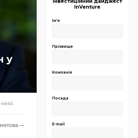
Інвестиційний дайджест
InVenture
Імʼя
Прізвище
н у
Компанія
Посада
4445
E-mail
хметова —