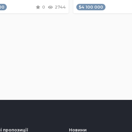
00
0
2744
$4 100 000
і пропозиції
Новини