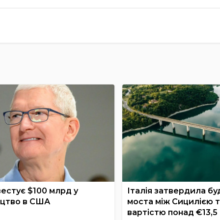
вестує $100 млрд у
Італія затвердила бу
цтво в США
моста між Сицилією 
вартістю понад €13,5