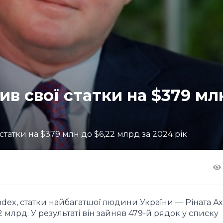
ив свої статки на $379 мл
татки на $379 млн до $6,22 млрд за 2024 рік
Index, статки найбагатшої людини України — Ріната А
 млрд. У результаті він зайняв 479-й рядок у списку