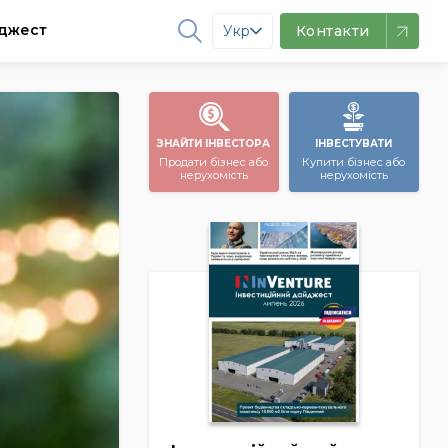
джест
Укр
Контакти
ЗНАЙТИ ІНВЕСТОРА
ІНВЕСТУВАТИ
Продати бізнес або
Купити бізнес або
нерухомість
нерухомість