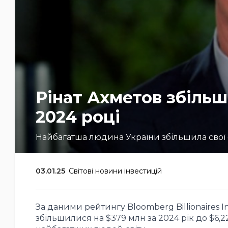
Рінат Ахметов збільш
2024 році
Найбагатша людина України збільшила свої с
03.01.25
Світові новини інвестицій
За даними рейтингу Bloomberg Billionaires 
збільшилися на $379 млн за 2024 рік до $6,22