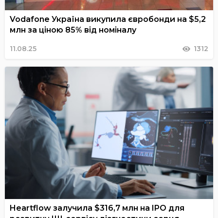
Vodafone Україна викупила євробонди на $5,2
млн за ціною 85% від номіналу
11.08.25
1312
Heartflow залучила $316,7 млн на IPO для