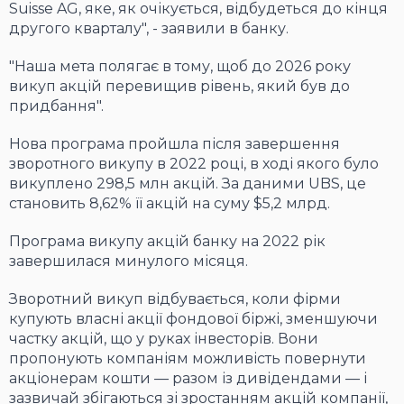
Suisse AG, яке, як очікується, відбудеться до кінця
другого кварталу", - заявили в банку.
"Наша мета полягає в тому, щоб до 2026 року
викуп акцій перевищив рівень, який був до
придбання".
Нова програма пройшла після завершення
зворотного викупу в 2022 році, в ході якого було
викуплено 298,5 млн акцій. За даними UBS, це
становить 8,62% її акцій на суму $5,2 млрд.
Програма викупу акцій банку на 2022 рік
завершилася минулого місяця.
Зворотний викуп відбувається, коли фірми
купують власні акції фондової біржі, зменшуючи
частку акцій, що у руках інвесторів. Вони
пропонують компаніям можливість повернути
акціонерам кошти — разом із дивідендами — і
зазвичай збігаються зі зростанням акцій компанії,