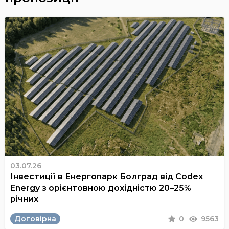
03.07.26
Інвестиції в Енергопарк Болград від Codex
Energy з орієнтовною дохідністю 20–25%
річних
Договірна
0
9563