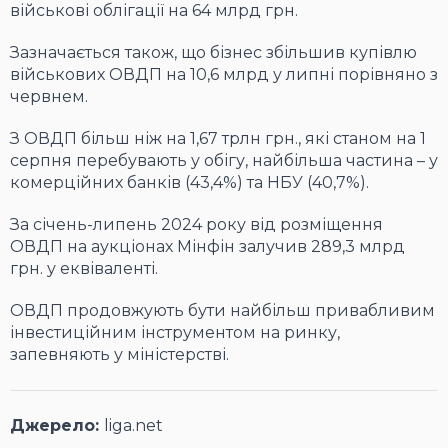
військові облігації на 64 млрд грн.
Зазначається також, що бізнес збільшив купівлю
військових ОВДП на 10,6 млрд у липні порівняно з
червнем.
З ОВДП більш ніж на 1,67 трлн грн., які станом на 1
серпня перебувають у обігу, найбільша частина – у
комерційних банків (43,4%) та НБУ (40,7%).
За січень-липень 2024 року від розміщення
ОВДП на аукціонах Мінфін залучив 289,3 млрд
грн. у еквіваленті.
ОВДП продовжують бути найбільш привабливим
інвестиційним інструментом на ринку,
запевняють у міністерстві.
Джерело:
liga.net