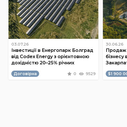
03.07.26
30.06.26
Інвестиції в Енергопарк Болград
Продаж 
від Codex Energy з орієнтовною
бізнесу 
дохідністю 20–25% річних
Закарпа
Договірна
0
9529
$1 900 0