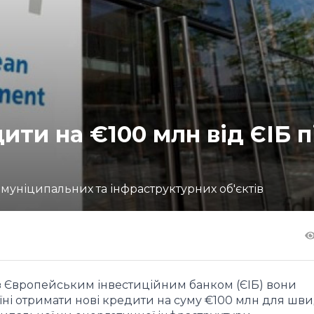
ити на €100 млн від ЄІБ п
уніципальних та інфраструктурних об'єктів
із Європейським інвестиційним банком (ЄІБ) вони
аїні отримати нові кредити на суму €100 млн для шв