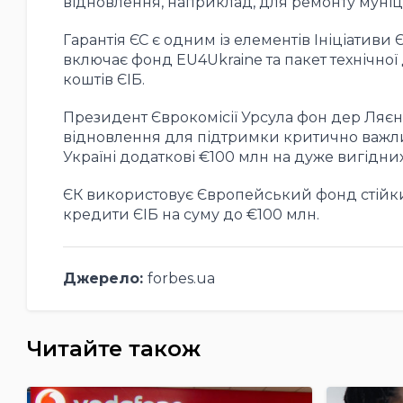
відновлення, наприклад, для ремонту муніц
Гарантія ЄС є одним із елементів Ініціативи 
включає фонд EU4Ukraine та пакет технічної 
коштів ЄІБ.
Президент Єврокомісії Урсула фон дер Ляєн
відновлення для підтримки критично важлив
Україні додаткові €100 млн на дуже вигідних
ЄК використовує Європейський фонд стійких 
кредити ЄІБ на суму до €100 млн.
Джерело:
forbes.ua
Читайте також