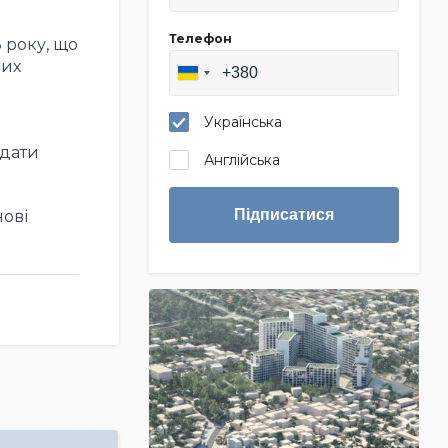
Телефон
3 року, що
них
Українська
адати
Англійська
Підписатися
нові