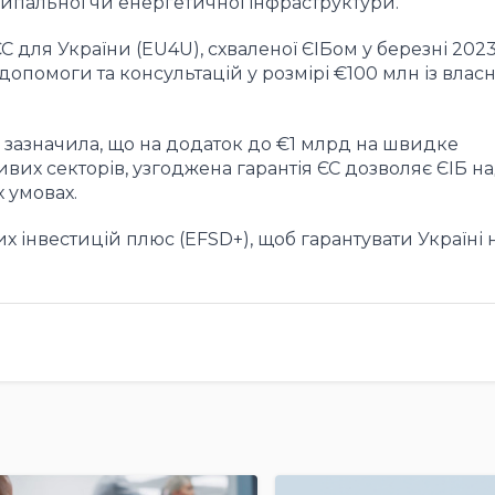
ипальної чи енергетичної інфраструктури.
ЄС для України (EU4U), схваленої ЄІБом у березні 202
допомоги та консультацій у розмірі €100 млн із влас
 зазначила, що на додаток до €1 млрд на швидке
их секторів, узгоджена гарантія ЄС дозволяє ЄІБ н
 умовах.
інвестицій плюс (EFSD+), щоб гарантувати Україні 