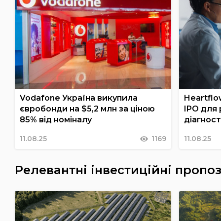
Vodafone Україна викупила
Heartflo
євробонди на $5,2 млн за ціною
IPO для 
85% від номіналу
діагнос
11.08.25
1169
11.08.25
Релевантні інвестиційні пропоз