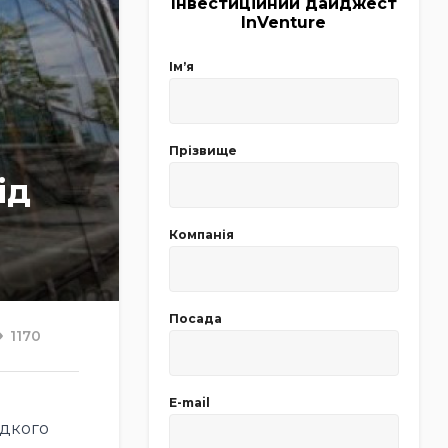
Інвестиційний дайджест
InVenture
Імʼя
Прізвище
ід
Компанія
Посада
1170
E-mail
идкого