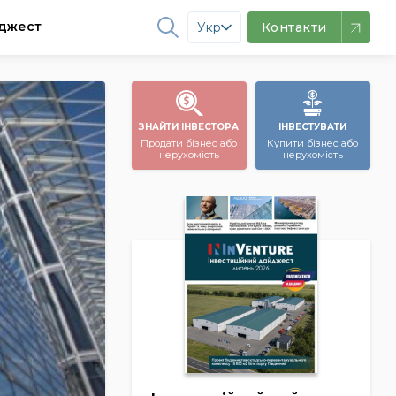
джест
Укр
Контакти
ЗНАЙТИ ІНВЕСТОРА
ІНВЕСТУВАТИ
Продати бізнес або
Купити бізнес або
нерухомість
нерухомість