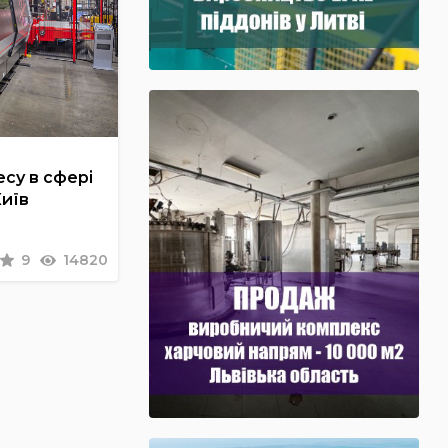
су в сфері
Київ
9
14820