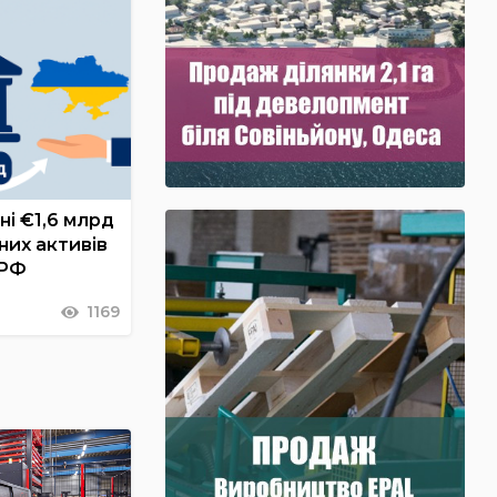
ні €1,6 млрд
них активів
 РФ
1169