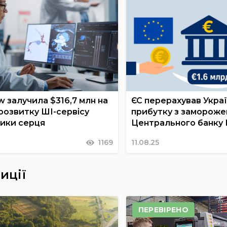
w залучила $316,7 млн на
ЄС перерахував Украї
розвитку ШІ-сервісу
прибутку з замороже
тики серця
Центрального банку
1169
11.08.25
иції
ПЕРЕВІРЕНО