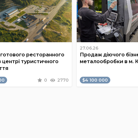
27.06.26
готового ресторанного
Продаж діючого бізне
в центрі туристичного
металообробки в м. 
ття
00
0
2770
$4 100 000