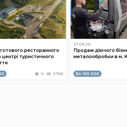
27.06.26
готового ресторанного
Продаж діючого бізне
в центрі туристичного
металообробки в м. 
ття
00
0
2766
$4 100 000