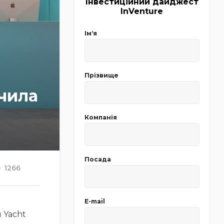
Інвестиційний дайджест
InVenture
Імʼя
Прізвище
учила
Компанія
Посада
1266
E-mail
 Yacht