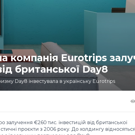
а компанія Eurotrips зал
від британської Day8
изму Day8 інвестувала в українську Eurotrips
о залучення €260 тис. інвестицій від британської
стичні проєкти з 2006 року. До холдингу відносяться