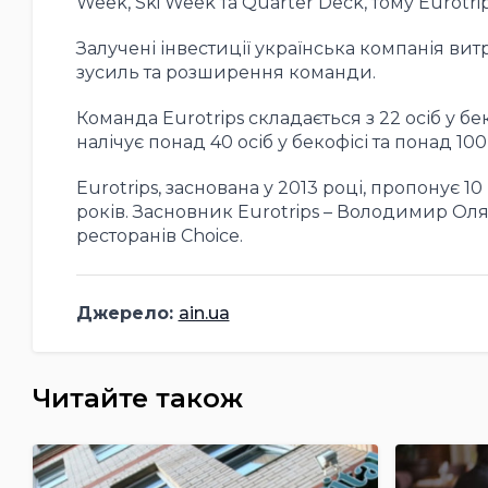
Week, Ski Week та Quarter Deck, тому Eurotr
Залучені інвестиції українська компанія ви
зусиль та розширення команди.
Команда Eurotrips складається з 22 осіб у бе
налічує понад 40 осіб у бекофісі та понад 10
Eurotrips, заснована у 2013 році, пропонує 
років. Засновник Eurotrips – Володимир Ол
ресторанів Choice.
Джерело:
ain.ua
Читайте також