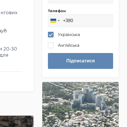
Телефон
ингових
ay8
Українська
Англійська
и 20-30
 для
Підписатися