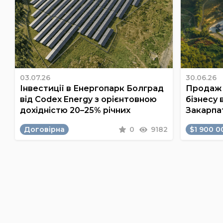
03.07.26
30.06.26
Інвестиції в Енергопарк Болград
Продаж 
від Codex Energy з орієнтовною
бізнесу 
дохідністю 20–25% річних
Закарпа
Договірна
0
9182
$1 900 0