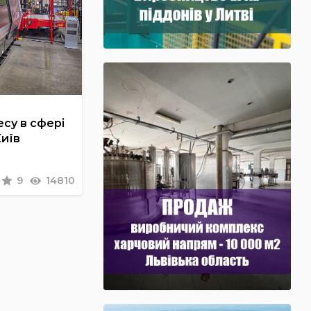
су в сфері
Київ
9
14810