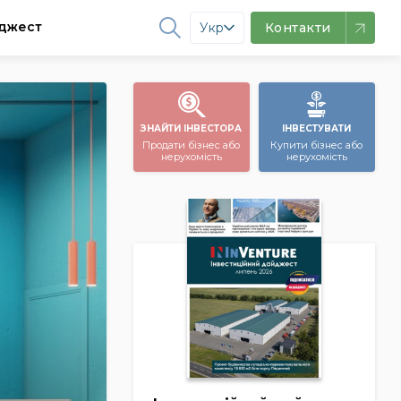
джест
Укр
Контакти
ЗНАЙТИ ІНВЕСТОРА
ІНВЕСТУВАТИ
Продати бізнес або
Купити бізнес або
нерухомість
нерухомість