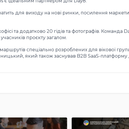
ips є ідеальним партнером для Day8.
тратить для виходу на нові ринки, посилення маркет
кофісі та додатково 20 гідів та фотографів. Команда D
0 учасників проєкту загалом.
10 маршрутів спеціально розроблених для вікової груп
яницький, який також заснував B2B SaaS-платформу