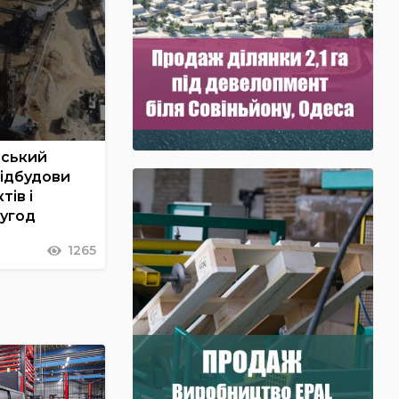
нський
відбудови
тів і
 угод
1265