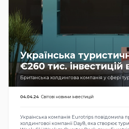
Українська туристичн
€260 тис. інвестицій 
Британська холдингова компанія у сфері тур
04.04.24
Світові новини інвестицій
Українська компанія Eurotrips повідомила пр
холдингової компанії Day8, яка створює тури