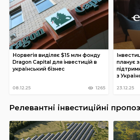
Норвегія виділяє $15 млн фонду
Інвести
Dragon Capital для інвестицій в
планує 
український бізнес
підтримк
з Украї
08.12.25
1265
23.12.25
Релевантні інвестиційні пропоз