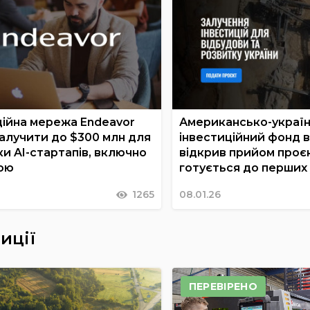
ційна мережа Endeavor
Американсько-украї
залучити до $300 млн для
інвестиційний фонд 
и AI-стартапів, включно
відкрив прийом проєк
ною
готується до перших
1265
08.01.26
иції
ПЕРЕВІРЕНО