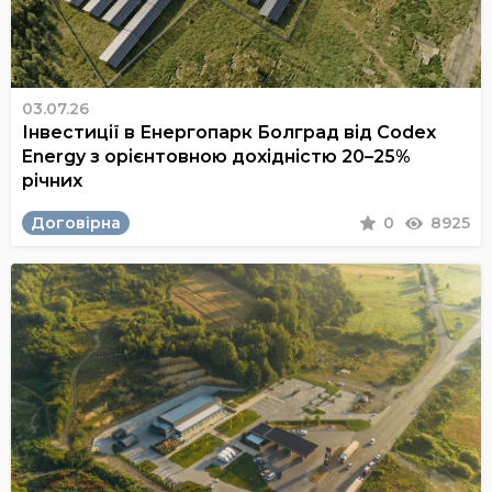
03.07.26
Інвестиції в Енергопарк Болград від Codex
Energy з орієнтовною дохідністю 20–25%
річних
Договірна
0
8925