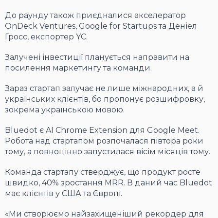
До раунду також приєдналися акселератор
OnDeck Ventures, Google for Startups та Деніел
Гросс, експортер YC.
Залучені інвестиції планується направити на
посилення маркетингу та команди.
Зараз стартап залучає не лише міжнародних, а й
українських клієнтів, бо пропонує розшифровку,
зокрема українською мовою.
Bluedot є AI Chrome Extension для Google Meet.
Робота над стартапом розпочалася півтора роки
тому, а повноцінно запустилася вісім місяців тому.
Команда стартапу стверджує, що продукт росте
швидко, 40% зростання MRR. В даний час Bluedot
має клієнтів у США та Європі.
«Ми створюємо найзахищеніший рекордер для