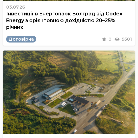
03.07.26
Інвестиції в Енергопарк Болград від Codex
Energy з орієнтовною дохідністю 20–25%
річних
Договірна
0
9501