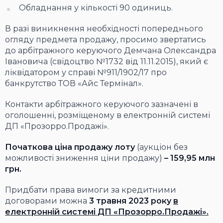
Обладнання у кількості 90 одиниць.
В разі виникнення необхідності попереднього
огляду предмета продажу, просимо звертатись
до арбітражного керуючого Демчана Олександра
Івановича (свідоцтво №1732 від 11.11.2015), який є
ліквідатором у справі №911/1902/17 про
банкрутство ТОВ «Айс Термінал».
Контакти арбітражного керуючого зазначені в
оголошенні, розміщеному в електронній системі
ДП «Прозорро.Продажі».
Початкова ціна продажу лоту
(аукціон без
можливості зниження ціни продажу)
– 159,95 млн
грн.
Придбати права вимоги за кредитними
договорами можна
3 травня
2023 року
в
електронній системі
ДП «Прозорро.Продажі».