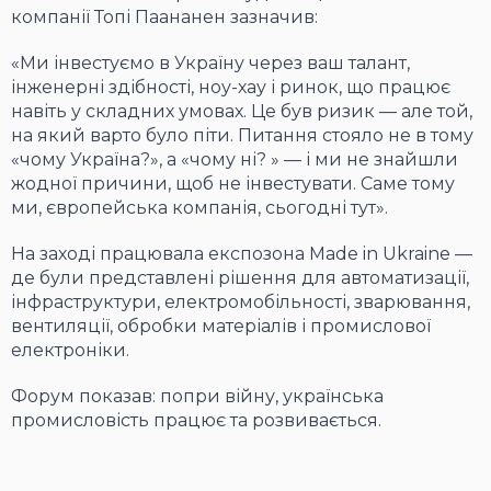
компанії Топі Паананен зазначив:
«Ми інвестуємо в Україну через ваш талант,
інженерні здібності, ноу-хау і ринок, що працює
навіть у складних умовах. Це був ризик — але той,
на який варто було піти. Питання стояло не в тому
«чому Україна?», а «чому ні? » — і ми не знайшли
жодної причини, щоб не інвестувати. Саме тому
ми, європейська компанія, сьогодні тут».
На заході працювала експозона Made in Ukraine —
де були представлені рішення для автоматизації,
інфраструктури, електромобільності, зварювання,
вентиляції, обробки матеріалів і промислової
електроніки.
Форум показав: попри війну, українська
промисловість працює та розвивається.