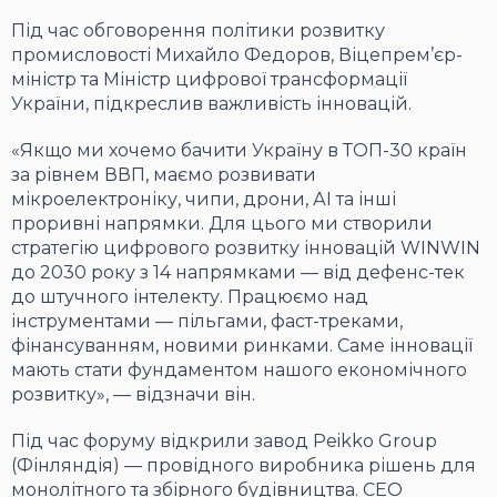
Під час обговорення політики розвитку
промисловості Михайло Федоров, Віцепрем’єр-
міністр та Міністр цифрової трансформації
України, підкреслив важливість інновацій.
«Якщо ми хочемо бачити Україну в ТОП-30 країн
за рівнем ВВП, маємо розвивати
мікроелектроніку, чипи, дрони, АІ та інші
проривні напрямки. Для цього ми створили
стратегію цифрового розвитку інновацій WINWIN
до 2030 року з 14 напрямками — від дефенс-тек
до штучного інтелекту. Працюємо над
інструментами — пільгами, фаст-треками,
фінансуванням, новими ринками. Саме інновації
мають стати фундаментом нашого економічного
розвитку», — відзначи він.
Під час форуму відкрили завод Peikko Group
(Фінляндія) — провідного виробника рішень для
монолітного та збірного будівництва. CEO