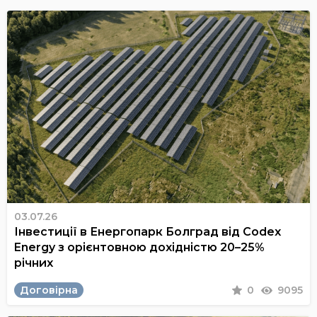
03.07.26
Інвестиції в Енергопарк Болград від Codex
Energy з орієнтовною дохідністю 20–25%
річних
Договірна
0
9095