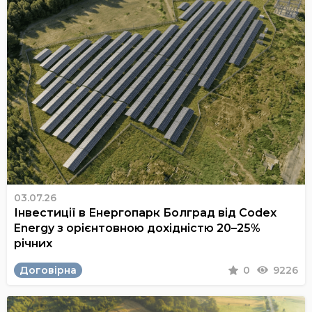
03.07.26
Інвестиції в Енергопарк Болград від Codex
Energy з орієнтовною дохідністю 20–25%
річних
Договірна
0
9226