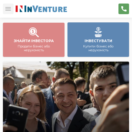
ЗНАЙТИ ІНВЕСТОРА
ІНВЕСТУВАТИ
Продати бізнес або
Купити бізнес або
нерухомість
нерухомість