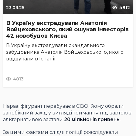
23.03.25
4812
В Україну екстрадували Анатолія
Войцеховського, який ошукав інвесторів
42 новобудов Києва
В Україну екстрадували скандального
забудовника Анатолія Войцеховського, якого
відшукали в Іспанії
4813
Наразі фігурант перебуває в СІЗО, йому обрали
запобіжний захід у вигляді тримання під вартою з
альтернативою застави
20 мільйонів гривень
.
За цими фактами слідчі поліції розслідували