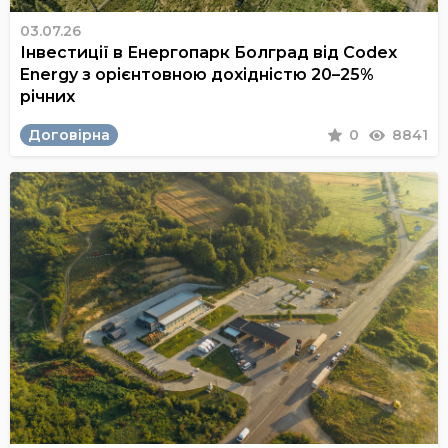
03.07.26
Інвестиції в Енергопарк Болград від Codex
Energy з орієнтовною дохідністю 20–25%
річних
Договірна
0
8841