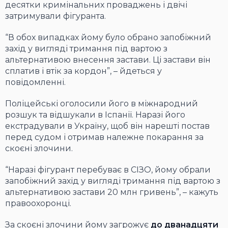
десятки кримінальних проваджень і двічі
затримували фігуранта.
“В обох випадках йому було обрано запобіжний
захід у вигляді тримання під вартою з
альтернативою внесення застави. Ці застави він
сплатив і втік за кордон”, – йдеться у
повідомленні.
Поліцейські оголосили його в міжнародний
розшук та відшукали в Іспанії. Наразі його
екстрадували в Україну, щоб він нарешті постав
перед судом і отримав належне покарання за
скоєні злочини.
“Наразі фігурант перебуває в СІЗО, йому обрали
запобіжний захід у вигляді тримання під вартою з
альтернативою застави 20 млн гривень”, – кажуть
правоохоронці.
За скоєні злочини йому загрожує
до дванадцяти