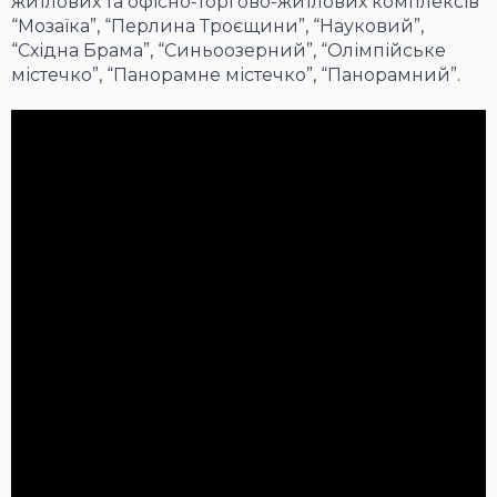
житлових та офісно-торгово-житлових комплексів
“Мозаїка”, “Перлина Троєщини”, “Науковий”,
“Східна Брама”, “Синьоозерний”, “Олімпійське
містечко”, “Панорамне містечко”, “Панорамний”.