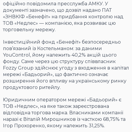
офіційно повідомила пресслужба АМКУ. У
документі зазначено, що дозвіл надано ПАТ
«ЗНВКІФ «Бенефіт» на придбання контролю над
ТОВ «Недлес» — компанією, яка розвиває цю
торговельну мережу.
Інвестиційний фонд «Бенефіт» безпосередньо
пов’язаний із Костельманом: за даними
YouControl, йому належить 40,2% акцій цього
фонду. Саме через цю структуру співвласник
Fozzy Group здійснює угоду з входження в капітал
мережі «Бадьорий», що фактично означає
розширення його впливу на українському ринку
продуктового ритейлу.
Юридичним оператором мережі «Бадьорий» є
ТОВ «Недлес», на яке також зареєстрована
відповідна торгова марка. Власниками компанії
наразі є Віталій Мирошников із часткою 68,75% та
Ігор Прохоренко, якому належить 31,25%.