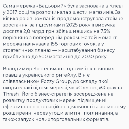
Сама мережа «Бадьорий» була заснована в Києві
у 2017 році та розпочинала з шести магазинів. За
кілька років компанія продемонструвала стрімке
зростання: за підсумками 2025 року її виручка
досягла 2,8 млрд грн, збільшившись на 73%
порівняно з попереднім роком. На той момент
мережа налічувала 158 торгових точок, а у
стратегічних планах — масштабування бізнесу
приблизно до 500 магазинів до 2030 року.
Володимир Костельман є одним із ключових
гравців українського ритейлу. Він є
співвласником Fozzy Group, до складу якої
входять такі відомі мережі, як «Сільпо», «Фора» та
Thrash!. Його бізнес-стратегія зосереджена на
розвитку продуктових мереж, підвищенні
ефективності операційної діяльності та активному
розширенні через угоди злиття і поглинання, а
також запуск нових торговельних форматів.