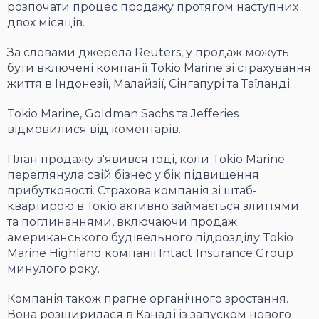
розпочати процес продажу протягом наступних
двох місяців.
За словами джерела Reuters, у продаж можуть
бути включені компанії Tokio Marine зі страхування
життя в Індонезії, Малайзії, Сінгапурі та Таїланді.
Tokio Marine, Goldman Sachs та Jefferies
відмовилися від коментарів.
План продажу з'явився тоді, коли Tokio Marine
переглянула свій бізнес у бік підвищення
прибутковості. Страхова компанія зі штаб-
квартирою в Токіо активно займається злиттями
та поглинаннями, включаючи продаж
американського будівельного підрозділу Tokio
Marine Highland компанії Intact Insurance Group
минулого року.
Компанія також прагне органічного зростання.
Вона розширилася в Канаді із запуском нового