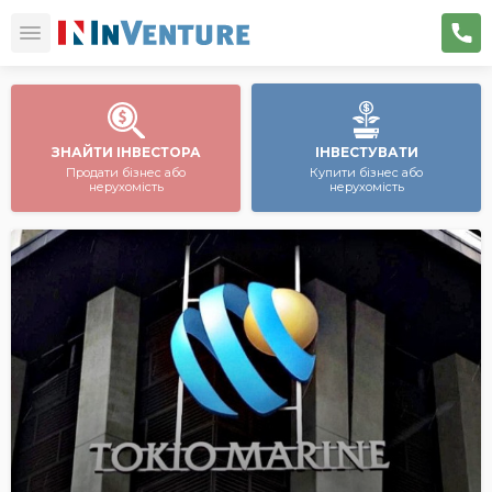
ЗНАЙТИ ІНВЕСТОРА
ІНВЕСТУВАТИ
Продати бізнес або
Купити бізнес або
нерухомість
нерухомість