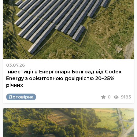
03.07.26
Інвестиції в Енергопарк Болград від Codex
Energy з орієнтовною дохідністю 20–25%
річних
Договірна
0
9185