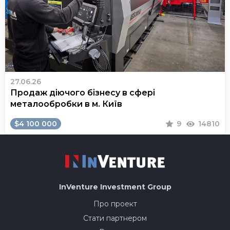
27.06.26
Продаж діючого бізнесу в сфері
металообробки в м. Київ
$4 100 000
9
14810
InVenture
Investment Group
Про проект
Стати партнером