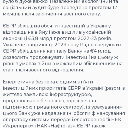
було б дуже важко. Незалежний екологічний та
соціальний аудит буде проведено протягом 12
місяців після закінчення воєнного стану.
ЄБРР збільшив обсяги інвестицій в Україні у
відповідь на війну і вже виділив українській
економіці €3,8 млрд протягом 2022-23 років.
Ухвалене наприкінці 2023 року Радою керуючих
ЄБРР збільшення капіталу Банку на €4 млрд
дозволить продовжувати інвестиції на цьому ж
рівні в умовах війни з можливим збільшенням на
етапі післявоєнного відновлення.
Енергетична безпека є одним з п’яти
інвестиційних пріоритетів ЄБРР в Україні (разом із
життєво важливою інфраструктурою,
продовольчою безпекою, торгівлею та
підтримкою приватного сектору), і з урахуванням
цього Банк уже надав значні обсяги фінансування
оператору системи передачі електроенергії НЕК
«Укренерго» і НАК «Нафтогаз». ЄБРР також