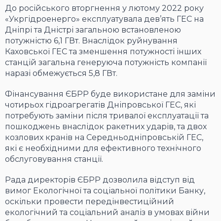
До російського вторгнення у лютому 2022 року
«Укргідроенерго» експлуатувала дев’ять ГЕС на
Дніпрі та Дністрі загальною встановленою
потужністю 6,1 ГВт. Внаслідок руйнування
Каховської ГЕС та зменшення потужності інших
станцій загальна генеруюча потужність компанії
наразі обмежується 5,8 ГВт.
Фінансування ЄБРР буде використане для заміни
чотирьох гідроагрегатів Дніпровської ГЕС, які
потребують заміни після тривалої експлуатації та
пошкоджень внаслідок ракетних ударів, та двох
козлових кранів на Середньодніпровській ГЕС,
які є необхідними для ефективного технічного
обслуговування станції.
Рада директорів ЄБРР дозволила відступ від
вимог Екологічної та соціальної політики Банку,
оскільки провести передінвестиційний
екологічний та соціальний аналіз в умовах війни