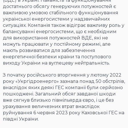
(ВДЕ) в Україні. Наявність та функціонування
достатнього обсягу генеруючих потужностей є
важливою умовою стабільного функціонування
української енергосистеми у надзвичайних
ситуаціях. Компанія також відіграє важливу роль у
балансуванні енергосистеми, що є необхідним
для використання потужностей ВДЕ, які не
можуть працювати у постійному режимі, але
мають розвиватися для забезпечення
енергетичної безпеки країни та поступового
виходу України на вуглецеву нейтральність.
З початку російського вторгнення у лютому 2022
року «Укргідроенерго» зазнала понад 50 обстрілів,
внаслідок яких деякі ГЕС компанії були серйозно
пошкоджені. Загальний обсяг завданої шкоди
вже сягнув близько півмільярда євро, і це без
урахування величезних втрат внаслідок
руйнування 6 червня 2023 року Каховської ГЕС на
півдні України.