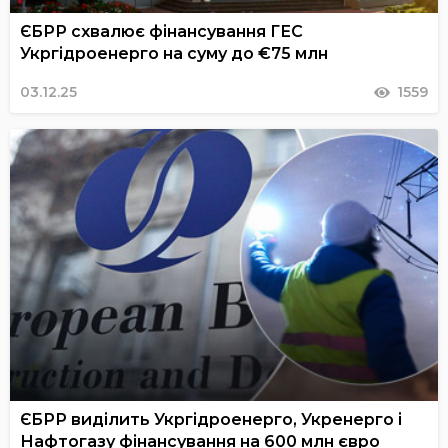
ЄБРР схвалює фінансування ГЕС
Укргідроенерго на суму до €75 млн
03.12.25
1559
ЄБРР виділить Укргідроенерго, Укренерго і
Нафтогазу фінансування на 600 млн євро