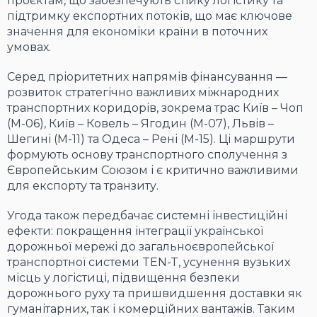
проєктам, що забезпечують стійку логістику та
підтримку експортних потоків, що має ключове
значення для економіки країни в поточних
умовах.
Серед пріоритетних напрямів фінансування —
розвиток стратегічно важливих міжнародних
транспортних коридорів, зокрема трас Київ – Чоп
(М-06), Київ – Ковель – Ягодин (М-07), Львів –
Шегині (М-11) та Одеса – Рені (М-15). Ці маршрути
формують основу транспортного сполучення з
Європейським Союзом і є критично важливими
для експорту та транзиту.
Угода також передбачає системні інвестиційні
ефекти: покращення інтеграції української
дорожньої мережі до загальноєвропейської
транспортної системи TEN-T, усунення вузьких
місць у логістиці, підвищення безпеки
дорожнього руху та пришвидшення доставки як
гуманітарних, так і комерційних вантажів. Таким