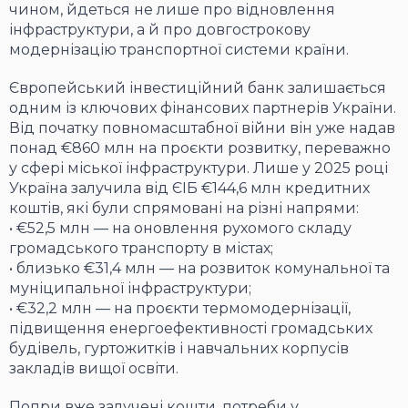
чином, йдеться не лише про відновлення
інфраструктури, а й про довгострокову
модернізацію транспортної системи країни.
Європейський інвестиційний банк залишається
одним із ключових фінансових партнерів України.
Від початку повномасштабної війни він уже надав
понад €860 млн на проєкти розвитку, переважно
у сфері міської інфраструктури. Лише у 2025 році
Україна залучила від ЄІБ €144,6 млн кредитних
коштів, які були спрямовані на різні напрями:
• €52,5 млн — на оновлення рухомого складу
громадського транспорту в містах;
• близько €31,4 млн — на розвиток комунальної та
муніципальної інфраструктури;
• €32,2 млн — на проєкти термомодернізації,
підвищення енергоефективності громадських
будівель, гуртожитків і навчальних корпусів
закладів вищої освіти.
Попри вже залучені кошти, потреби у