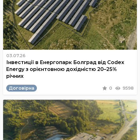
03.07.26
Інвестиції в Енергопарк Болград від Codex
Energy з орієнтовною дохідністю 20–25%
річних
Договірна
0
9598