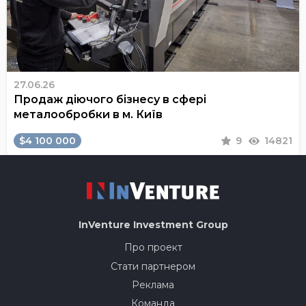
27.06.26
Продаж діючого бізнесу в сфері
металообробки в м. Київ
$4 100 000
9
14821
InVenture
Investment Group
Про проект
Стати партнером
Реклама
Команда