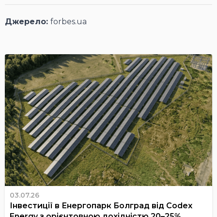
Джерело:
forbes.ua
03.07.26
Інвестиції в Енергопарк Болград від Codex
Energy з орієнтовною дохідністю 20–25%