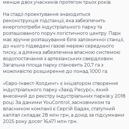
менше двох учасників протягом трьох років.
На стадії проектування знаходиться
реконструкція підстанції, яка забезпечить
енергопотреби індустріального парку та
розташованого поруч логістичного центру. Парк
має зручне розташування біля залізничної станції,
до нього підведені газові мережі середнього
тиску, а ділянка забезпечена власною системою
водопостачання з артезіанських свердловин.
Загальна площа парку становить 20,7 га з
можливістю розширення до понад 1000 га.
«Євро-Інвест-Холдинг» є ініціатором створення
індустріального парку «Захід Ресурс», який
внесений до реєстру індустріальних парків у 2018
році. За даними YouControl, засновником та
власником компанії є Сергій Бадяк, статутний
капітал складає 28 млн грн, а дохід за підсумками
2025 року досяг 16,471 млн грн.