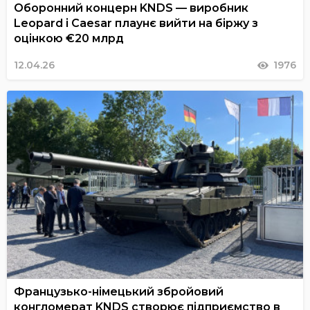
Оборонний концерн KNDS — виробник
Leopard і Caesar плаyнє вийти на біржу з
оцінкою €20 млрд
12.04.26
1976
Французько-німецький збройовий
конгломерат KNDS створює підприємство в