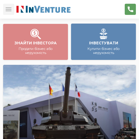
ЗНАЙТИ ІНВЕСТОРА
ІНВЕСТУВАТИ
Продати бізнес або
Купити бізнес або
нерухомість
нерухомість