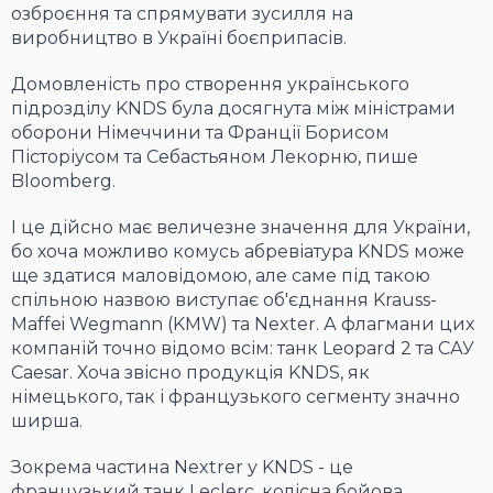
озброєння та спрямувати зусилля на
виробництво в Україні боєприпасів.
Домовленість про створення українського
підрозділу KNDS була досягнута між міністрами
оборони Німеччини та Франції Борисом
Пісторіусом та Себастьяном Лекорню, пише
Bloomberg.
І це дійсно має величезне значення для України,
бо хоча можливо комусь абревіатура KNDS може
ще здатися маловідомою, але саме під такою
спільною назвою виступає об'єднання Krauss-
Maffei Wegmann (KMW) та Nexter. А флагмани цих
компаній точно відомо всім: танк Leopard 2 та САУ
Caesar. Хоча звісно продукція KNDS, як
німецького, так і французького сегменту значно
ширша.
Зокрема частина Nextrer у KNDS - це
французький танк Leclerc, колісна бойова