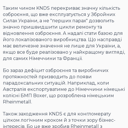
Таким чином KNDS перекриває значну кількість
озброєння, що вже експлуатується у Збройних
Силах України, а не "перших парах" дозволить
значно пришвидшити цикли ремонту та
відновлення озброєння. А надалі стати базою для
його локалізованого виробництва. Що насправді
має величезне значення не лише для України, а,
якщо все буде реалізовано у найкращому вигляді,
для самих Німеччини та Франції.
Бо зараз дефіцит озброєння та виробничих
протяжностей призводить до появи
парадоксальних ситуацій. Наприклад, коли
Австралія експортуватиме до Німеччини німецькі
колісні БМП Boxer, що розроблена німецьким
Rheinmetall.
Також заходження KNDS є для конгломерату
цілком логічним кроком й з точки зору бізнес-
інтересів. Бо це вже зробив Rheinmetall з