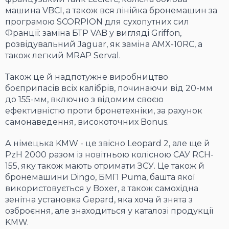
машина VBCI, а також вся лінійка бронемашин за
програмою SCORPION для сухопутних сил
Франції: заміна БТР VAB у вигляді Griffon,
розвідувальний Jaguar, як заміна AMX-10RC, а
також легкий MRAP Serval.
Також це й надпотужне виробництво
боєприпасів всіх калібрів, починаючи від 20-мм
до 155-мм, включно з відомим своєю
ефективністю проти бронетехніки, за рахунок
самонаведення, високоточних Bonus.
А німецька KMW - це звісно Leopard 2, але ще й
PzH 2000 разом із новітньою колісною САУ RCH-
155, яку також мають отримати ЗСУ. Це також й
бронемашини Dingo, БМП Puma, башта якої
використовується у Boxer, а також самохідна
зенітна установка Gepard, яка хоча й знята з
озброєння, але знаходиться у каталозі продукції
KMW.