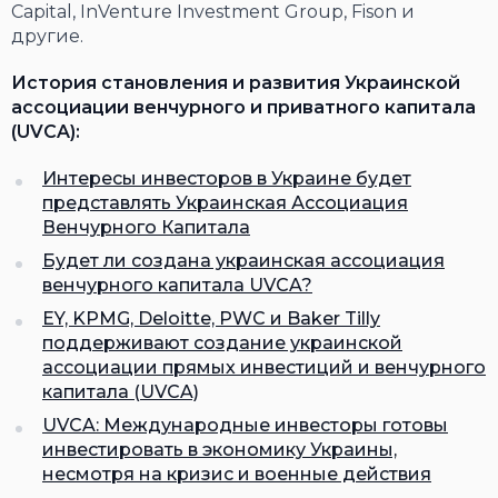
Capital, InVenture Investment Group, Fison и
другие.
История становления и развития Украинской
ассоциации венчурного и приватного капитала
(UVCA):
Интересы инвесторов в Украине будет
представлять Украинская Ассоциация
Венчурного Капитала
Будет ли создана украинская ассоциация
венчурного капитала UVCA?
EY, KPMG, Deloitte, PWC и Baker Tilly
поддерживают создание украинской
ассоциации прямых инвестиций и венчурного
капитала (UVCA)
UVCA: Международные инвесторы готовы
инвестировать в экономику Украины,
несмотря на кризис и военные действия