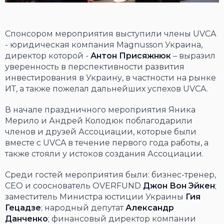
Спонсором мероприятия выступили члены UVCA
- юридическая компания Magnusson Украина,
директор которой -
Антон Присяжнюк
– выразил
уверенность в перспективности развития
инвестирования в Украину, в частности на рынке
ИТ, а также пожелал дальнейших успехов UVCA.
В начале праздничного мероприятия Яника
Мерило и Андрей Колодюк поблагодарили
членов и друзей Ассоциации, которые были
вместе с UVCA в течение первого года работы, а
также стояли у истоков создания Ассоциации.
Среди гостей мероприятия были: бизнес-тренер,
CEO и сооснователь OVERFUND
Джон Вон Эйкен
;
заместитель Министра юстиции Украины
Гия
Гецадзе
; народный депутат
Александр
Данченко
; финансовый директор компании