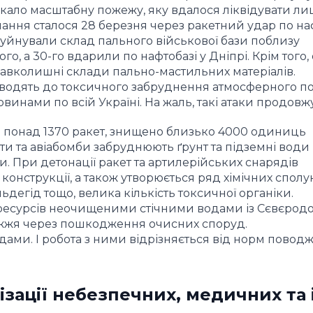
ало масштабну пожежу, яку вдалося ліквідувати ли
ання сталося 28 березня через ракетний удар по на
зруйнували склад пального військової бази поблизу
о, а 30-го вдарили по нафтобазі у Дніпрі. Крім того,
авколишні склади пально-мастильних матеріалів.
водять до токсичного забруднення атмосферного по
инами по всій Україні. На жаль, такі атаки продов
но понад 1370 ракет, знищено близько 4000 одиниць
кети та авіабомби забруднюють ґрунт та підземні води
 При детонації ракет та артилерійських снарядів
онструкції, а також утворюється ряд хімічних сполук
ьдегід тощо, велика кількість токсичної органіки.
 ресурсів неочищеними стічними водами із Сєвєрод
ріжжя через пошкодження очисних споруд.
ами. І робота з ними відрізняється від норм повод
ізації небезпечних, медичних та