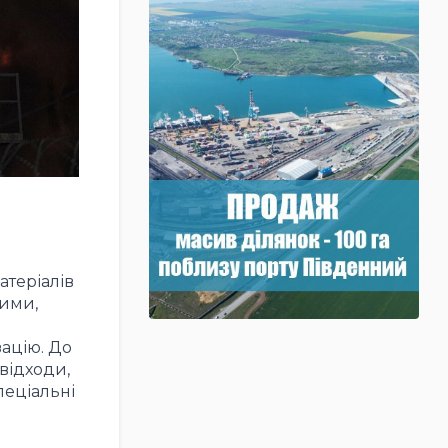
атеріалів
ними,
зацію. До
відходи,
пеціальні