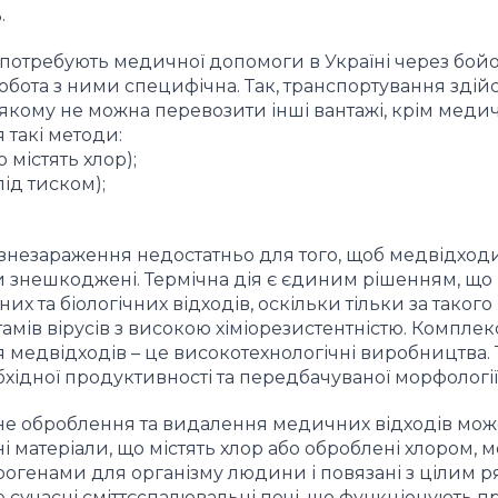
.
і потребують медичної допомоги в Україні через бойові
 Робота з ними специфічна. Так, транспортування зді
якому не можна перевозити інші вантажі, крім меди
 такі методи:
 містять хлор);
ід тиском);
знезараження недостатньо для того, щоб медвідход
ти знешкоджені. Термічна дія є єдиним рішенням, що
 та біологічних відходів, оскільки тільки за такого
мів вірусів з високою хіміорезистентністю. Комплек
медвідходів – це високотехнологічні виробництва.
ідної продуктивності та передбачуваної морфології 
ьне оброблення та видалення медичних відходів мож
і матеріали, що містять хлор або оброблені хлором, 
ерогенами для організму людини і повязані з цілим 
сучасні сміттєспалювальні печі, що функціонують п