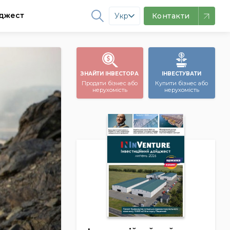
джест
Укр
Контакти
ЗНАЙТИ ІНВЕСТОРА
ІНВЕСТУВАТИ
Продати бізнес або
Купити бізнес або
нерухомість
нерухомість