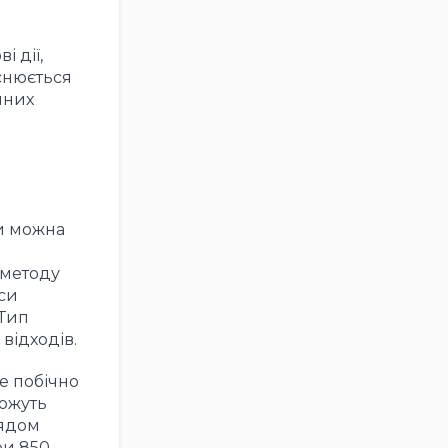
 дії,
йснюється
чних
и можна
 методу
си
 Тип
відходів.
е побічно
можуть
рядом
ри 850-