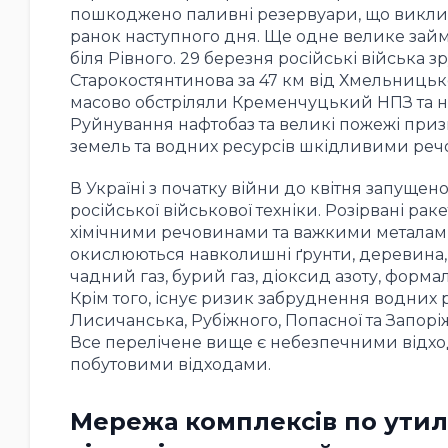
пошкоджено паливні резервуари, що виклик
ранок наступного дня. Ще одне велике займ
біля Рівного. 29 березня російські війська 
Старокостянтинова за 47 км від Хмельницьког
масово обстріляли Кременчуцький НПЗ та н
Руйнування нафтобаз та великі пожежі приз
земель та водних ресурсів шкідливими речов
В Україні з початку війни до квітня запуще
російської військової техніки. Розірвані ра
хімічними речовинами та важкими металами.
окислюються навколишні ґрунти, деревина, к
чадний газ, бурий газ, діоксид азоту, формал
Крім того, існує ризик забруднення водних
Лисичанська, Рубіжного, Попасної та Запо
Все перелічене вище є небезпечними відход
побутовими відходами.
Мережа комплексів по утил