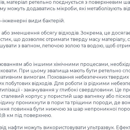
дів, матеріал ретельно поєднується з поверхневим ш
ому можуть додаватись мікроби, які метаболізують ві
-інженерні види бактерій.
 або зменшення обсягу відходів. Зокрема, це досяга
астик, що дозволяє отримати тверду масу матеріалу, с
шувати з вапном, летючою золою та водою, щоб отри
алюванням або іншими хімічними процесами, необхід
оховати. При цьому звалища мають бути ретельно сп
рмативним вимогам. Поховання небезпечних твердих 
их побутових відходів. Для роботи із рідкими небез
утилізації - закачування у глибокі свердловини. Це п
 сталевий корпус у пористий шар вапняку або піско
рідину проникнути в пори та тріщини породи, де во
вання повинна бути нижчою за шар непроникної пор
0,8 км під поверхнею.
ід нафти можуть використовувати ультразвук. Ефек