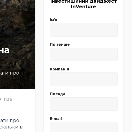
Інвестиційний дайджест
InVenture
Імʼя
Прізвище
на
Компанія
вати про
Посада
1136
E-mail
вати про
скільки в