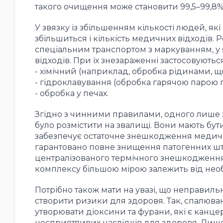
такого очищення може становити 99,5–99,8%
У звязку із збільшенням кількості людей, як
збільшиться і кількість медичних відходів.
спеціальним транспортом з маркуванням, у 
відходів. При їх знезараженні застосовуються
- хімічний (наприклад, обробка рідинами, що
- гідроклавування (обробка гарячою парою п
- обробка у печах.
Згідно з чинними правилами, одного лише 
було розмістити на звалищі. Вони мають бу
забезпечує остаточне знешкодження медичних
гарантовано повне знищення патогенних шта
централізованого термічного знешкодження 
комплексу більшою мірою залежить від необх
Потрібно також мати на увазі, що неправил
створити ризики для здоровя. Так, спалюван
утворювати діоксини та фурани, які є канц
несприятливих наслідків для здоровя. Лише 