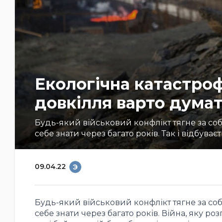
Екологічна катастроф
довкілля варто думат
Будь-який військовий конфлікт тягне за соб
себе знати через багато років. Так і відбуваєть
09.04.22
Э
Будь-який військовий конфлікт тягне за соб
себе знати через багато років. Війна, яку ро