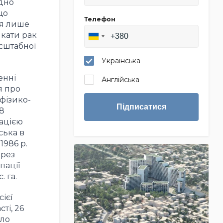
одно
що
Телефон
ся лише
икати рак
асштабної
Українська
енні
Англійська
я про
 фізико-
Підписатися
8
ацією
ська в
1986 р.
ерез
пації
 га.
ієї
ті, 26
уло