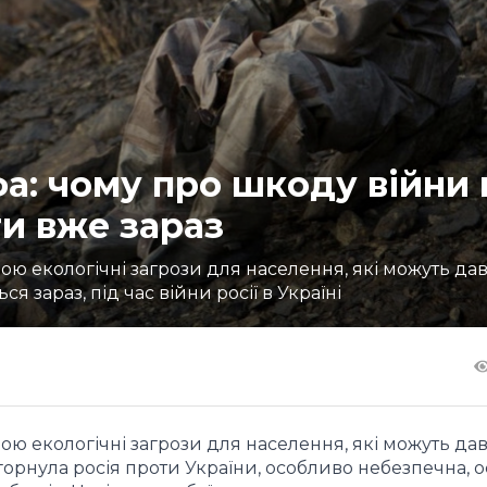
а: чому про шкоду війни 
и вже зараз
ою екологічні загрози для населення, які можуть да
ся зараз, під час війни росії в Україні
ою екологічні загрози для населення, які можуть да
згорнула росія проти України, особливо небезпечна, о