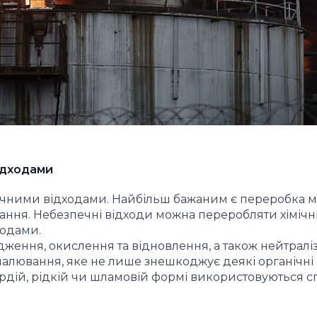
ідходами
печними відходами. Найбільш бажаним є переробка м
ання. Небезпечні відходи можна переробляти хіміч
тодами.
дження, окислення та відновлення, а також нейтралі
алювання, яке не лише знешкоджує деякі органічні 
вердій, рідкій чи шламовій формі використовуються с