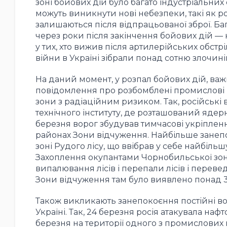
зоні бойових дій було багато індустріальних 
можуть виникнути нові небезпеки, такі як ро
залишаються після відпрацьованої зброї. Ба
через роки після закінчення бойових дій — 
у тих, хто вижив після артилерійських обст
війни в Україні зібрали понад сотню злочині
На даний момент, у розпал бойових дій, ва
повідомлення про розбомблені промислові 
зони з радіаційним ризиком. Так, російські 
технічного інституту, де розташований яде
березня ворог збудував тимчасові укріплен
районах Зони відчуження. Найбільше занепо
зоні Рудого лісу, що ввібрав у себе найбільш
Захоплення окупантами Чорнобильської зон
випалювання лісів і перепали лісів і переве
Зони відчуження там було виявлено понад 30
Також викликають занепокоєння постійні вор
Україні. Так, 24 березня росія атакувала нафт
березня на території одного з промислових 