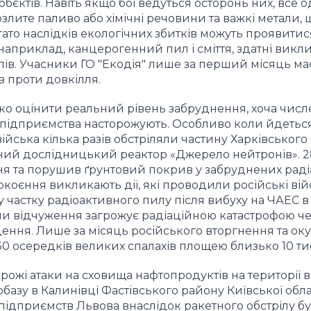
обєктів. Навіть якщо бої ведуться осторонь них, все 
злите паливо або хімічні речовини та важкі метали, 
гато наслідків екологічних збитків можуть проявити
наприклад, канцерогенний пил і сміття, здатні викл
рілів. Учасники ГО "Екодія" лише за перший місяць м
в проти довкілля.
жко оцінити реальний рівень забруднення, хоча числ
підприємства насторожують. Особливо коли йдетьс
війська кілька разів обстріляли частину Харківського
рний дослідницький реактор «Джерело нейтронів». 2
ня та порушив ґрунтовий покрив у забруднених раді
коєння викликають дії, які проводили російські вій
у частку радіоактивного пилу після вибуху на ЧАЕС в 
и відчуження загрожує радіаційною катастрофою ч
дення. Лише за місяць російського вторгнення та оку
 осередків великих спалахів площею близько 10 тис.
ожі атаки на сховища нафтопродуктів на території вс
обазу в Калинівці Фастівського району Київської облас
підприємств Львова внаслідок ракетного обстрілу б