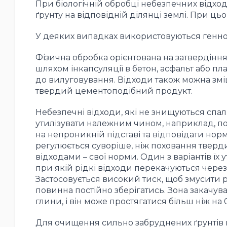
При біологічній обробці небезпечних відхо
ґрунту на відповідній ділянці землі. При ць
У деяких випадках використовуються генно
Фізична обробка орієнтована на затвердіння
шляхом інкапсуляції в бетон, асфальт або пл
до вилуговування. Відходи також можна змі
твердий цементоподібний продукт.
Небезпечні відходи, які не знищуються сп
утилізувати належним чином, наприклад, п
на непроникній підставі та відповідати но
регулюється суворіше, ніж поховання тверд
відходами – свої норми. Один з варіантів їх 
при якій рідкі відходи перекачуються через
Застосовується високий тиск, щоб змусити 
повинна постійно зберігатись. Зона закачу
глини, і він може простягатися більш ніж на 
Для очищення сильно забруднених ґрунтів в