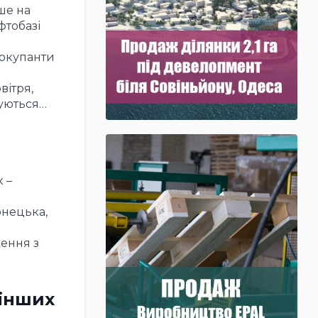
ше на
фтобазі
 окупанти
вітря,
жуються…
 –
онецька,
ження з
 інших