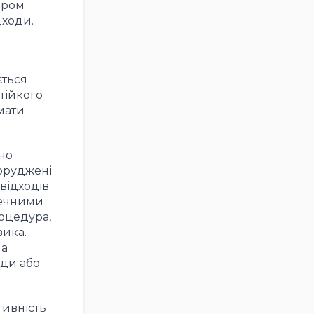
аром
дходи.
ється
тійкого
мати
но
оруджені
відходів
печними
роцедура,
вика.
на
оди або
тивність