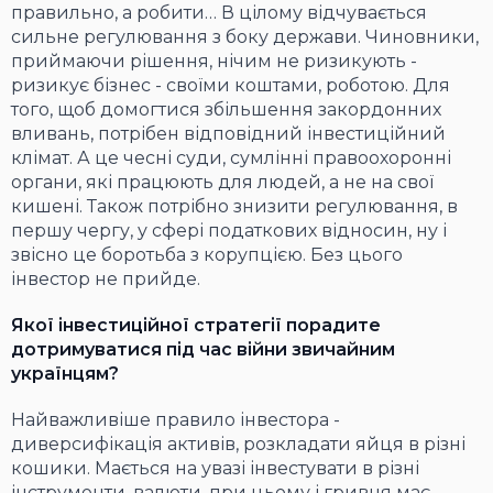
правильно, а робити… В цілому відчувається
сильне регулювання з боку держави. Чиновники,
приймаючи рішення, нічим не ризикують -
ризикує бізнес - своїми коштами, роботою. Для
того, щоб домогтися збільшення закордонних
вливань, потрібен відповідний інвестиційний
клімат. А це чесні суди, сумлінні правоохоронні
органи, які працюють для людей, а не на свої
кишені. Також потрібно знизити регулювання, в
першу чергу, у сфері податкових відносин, ну і
звісно це боротьба з корупцією. Без цього
інвестор не прийде.
Якої інвестиційної стратегії порадите
дотримуватися під час війни звичайним
українцям?
Найважливіше правило інвестора -
диверсифікація активів, розкладати яйця в різні
кошики. Мається на увазі інвестувати в різні
інструменти, валюти, при цьому і гривня має