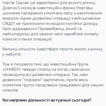
торгів. Однак це характерно для всього ринку.
Довгих 5 місяців інвестиційні фірми (торгівці
цінними паперами) смоктали лапу з накопленим
жирком. Адже дозволені операції з військовими
ОВДП не приносили їм жодної копійки доходу.
Крім державного Приватбанку, який і в
найскладніші для країни часи заробляв чималу
комісію з таких операцій.
Велику кількість інвестфірм просто змило з ринку
у небуття.
Тож я пишаюся тим, що інвестиційна Група
«УНІВЕР» твердо стояла на ногах, своєчасно
проводила всі дозволені операції. Так, нам
довелося ”порізати” зарплатню, проте весь
колектив групи продовжує працювати для наших
клієнтів.
Які напрями діяльності актуальні сьогодні?