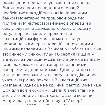
розміщення, обіг та викуп всіх цінних паперів.
Винятком стали проведення операцій,
необхідних для здійснення Національним
банком монетарної та грошово-кредитної
політики і Міністерством фінансів операцій з
обслуговування державного боргу. Згодом у
регуляторі дозволили проведення
інвестиційним фірмам, які мають статус
первинного дилера, операцій з державними
цінними паперами - військовими облігаціями на
вторинному ринку. І тільки 8 серпня НКЦПФР
відновила повноцінну діяльність ринків капіталу
та зняла обмеження на операції з цінними
паперами та деривативами. Дії регулятора не
могли не позначитися на результатах діяльності
учасників ринку, зокрема й інвестиційних
компаній. Однак це не єдиний фактор. Війна - це
шок для всієї економіки. Деякі бізнеси так і не
змогли оговтатися від нього. Та деякі встояли.
Наприклад, інвестиційна група “Універ”,