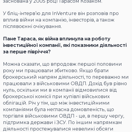
заснована у 2005 році Тарасом Козаком.
У бліц-інтерв’ю для InVenture він розповів про
вплив війни на компанію, інвесторів, а також
післявоєнні очікування.
Пане Тараса, як війна вплинула на роботу
інвестиційної компанії, які показники діяльності
за перше півріччя?
Можна сказати, що впродовж першої половини
року ми працювали збитково. Якщо брати
брокерський напрям діяльності, то переважно ми
працювали з військовими ОВДП. Дохід був рівно
нуль, оскільки ми в компанії відмовилися від
брокерської комісії при купівлі військових
облігацій. Річ у тім, що між інвестиційними
компаніями була негласна домовленість, що
торгівля військовими ОВДП - це, в першу чергу,
підтримка держави і ЗСУ. По іншим напрямкам
діяльності простежувалися невеликі обсяги