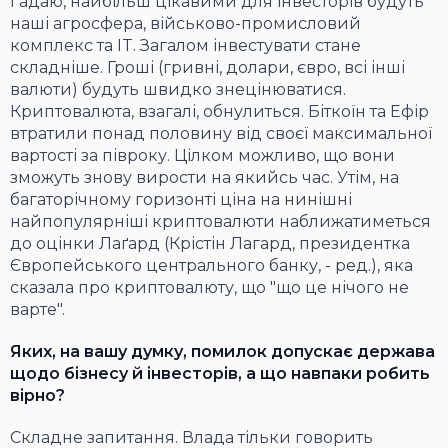
Гадаю, найбільш цікавими для інвесторів будуть
наші агросфера, військово-промисловий
комплекс та IT. Загалом інвестувати стане
складніше. Гроші (гривні, долари, євро, всі інші
валюти) будуть швидко знецінюватися.
Криптовалюта, взагалі, обнулиться. Біткоїн та Ефір
втратили понад половину від своєї максимальної
вартості за півроку. Цілком можливо, що вони
зможуть знову вирости на якийсь час. Утім, на
багаторічному горизонті ціна на нинішні
найпопулярніші криптовалюти наближатиметься
до оцінки Лаґард (Крістін Лагард, президентка
Європейського центрального банку, - ред.), яка
сказала про криптовалюту, що "що це нічого не
варте".
Яких, на вашу думку, помилок допускає держава
щодо бізнесу й інвесторів, а що навпаки робить
вірно?
Складне запитання. Влада тільки говорить