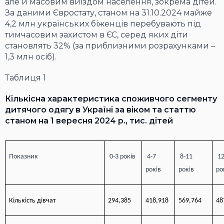
але й масовим виїздом населення, зокрема дітей.
За даними Євростату, станом на 31.10.2024 майже
4,2 млн українських біженців перебувають під
тимчасовим захистом в ЄС, серед яких діти
становлять 32% (за приблизними розрахунками –
1,3 млн осіб).
Таблиця 1
Кількісна характеристика споживчого сегменту
дитячого одягу в Україні за віком та статтю
станом на 1 вересня 2024 р., тис. дітей
Показник
0-3 років
4-7
8-11
12
років
років
ро
Кількість дівчат
294,385
418,918
569,764
48