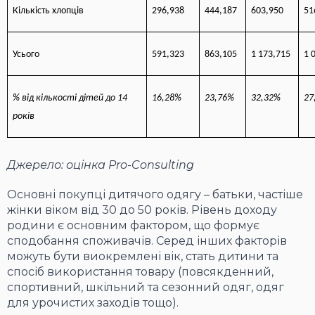
Кількість хлопців
296,938
444,187
603,950
51
Усього
591,323
863,105
1 173,715
1 
% від кількості дітей до 14
16,28%
23,76%
32,32%
27
років
Джерело: оцінка Pro-Consulting
Основні покупці дитячого одягу – батьки, частіше
жінки віком від 30 до 50 років. Рівень доходу
родини є основним фактором, що формує
сподобання споживачів. Серед інших факторів
можуть бути виокремлені вік, стать дитини та
спосіб використання товару (повсякденний,
спортивний, шкільний та сезонний одяг, одяг
для урочистих заходів тощо).