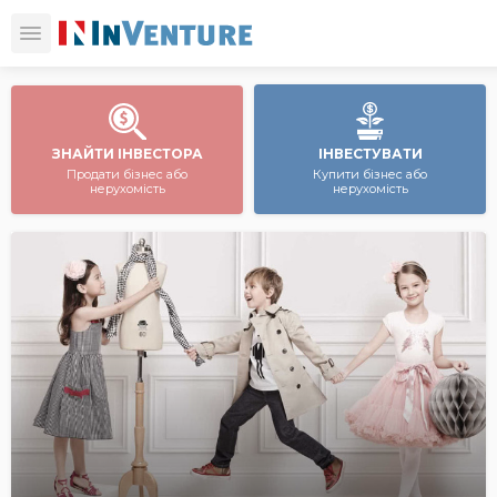
ЗНАЙТИ ІНВЕСТОРА
ІНВЕСТУВАТИ
Продати бізнес або
Купити бізнес або
нерухомість
нерухомість