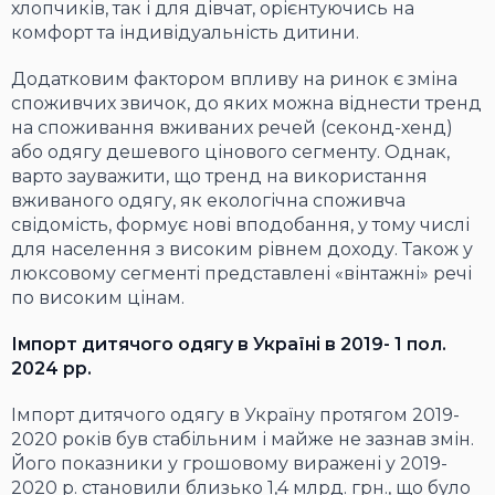
хлопчиків, так і для дівчат, орієнтуючись на
комфорт та індивідуальність дитини.
Додатковим фактором впливу на ринок є зміна
споживчих звичок, до яких можна віднести тренд
на споживання вживаних речей (секонд-хенд)
або одягу дешевого цінового сегменту. Однак,
варто зауважити, що тренд на використання
вживаного одягу, як екологічна споживча
свідомість, формує нові вподобання, у тому числі
для населення з високим рівнем доходу. Також у
люксовому сегменті представлені «вінтажні» речі
по високим цінам.
Імпорт дитячого одягу в Україні в 2019- 1 пол.
2024 рр.
Імпорт дитячого одягу в Україну протягом 2019-
2020 років був стабільним і майже не зазнав змін.
Його показники у грошовому виражені у 2019-
2020 р. становили близько 1,4 млрд. грн., що було