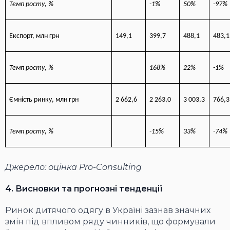
Темп росту, %
-1%
50%
-97%
Експорт, млн грн
149,1
399,7
488,1
483,1
Темп росту, %
168%
22%
-1%
Ємність ринку, млн грн
2 662,6
2 263,0
3 003,3
766,3
Темп росту, %
-15%
33%
-74%
Джерело: оцінка Pro-Consulting
4. Висновки та прогнозні тенденції
Ринок дитячого одягу в Україні зазнав значних
змін під впливом ряду чинників, що формували