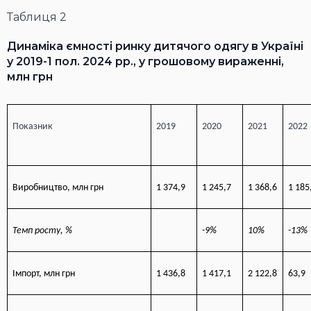
Таблиця 2
Динаміка ємності ринку дитячого одягу в Україні
у 2019-1 пол. 2024 рр., у грошовому вираженні,
млн грн
Показник
2019
2020
2021
2022
Виробництво, млн грн
1 374,9
1 245,7
1 368,6
1 185
Темп росту, %
-9%
10%
-13%
Імпорт, млн грн
1 436,8
1 417,1
2 122,8
63,9