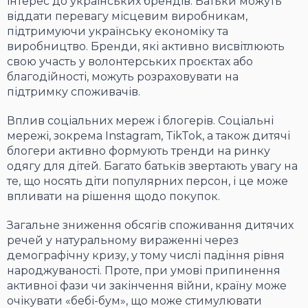
інтерес до українських брендів. Батьки можуть
віддати перевагу місцевим виробникам,
підтримуючи українську економіку та
виробництво. Бренди, які активно висвітлюють
свою участь у волонтерських проєктах або
благодійності, можуть розраховувати на
підтримку споживачів.
Вплив соціальних мереж і блогерів. Соціальні
мережі, зокрема Instagram, TikTok, а також дитячі
блогери активно формують тренди на ринку
одягу для дітей. Багато батьків звертають увагу на
те, що носять діти популярних персон, і це може
впливати на рішення щодо покупок.
Загальне зниження обсягів споживання дитячих
речей у натуральному вираженні через
демографічну кризу, у тому числі падіння рівня
народжуваності. Проте, при умові припинення
активної фази чи закінчення війни, країну може
очікувати «бебі-бум», що може стимулювати