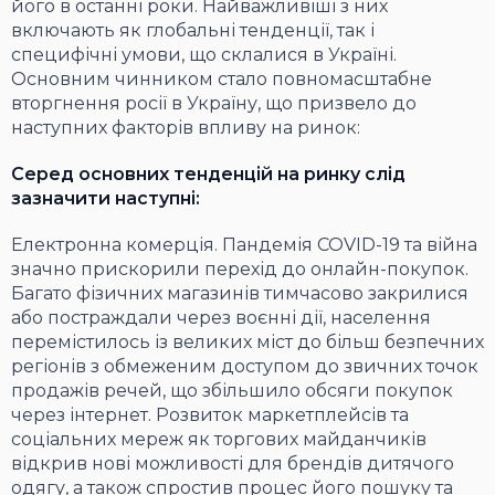
його в останні роки. Найважливіші з них
включають як глобальні тенденції, так і
специфічні умови, що склалися в Україні.
Основним чинником стало повномасштабне
вторгнення росії в Україну, що призвело до
наступних факторів впливу на ринок:
Серед основних тенденцій на ринку слід
зазначити наступні:
Електронна комерція. Пандемія COVID-19 та війна
значно прискорили перехід до онлайн-покупок.
Багато фізичних магазинів тимчасово закрилися
або постраждали через воєнні дії, населення
перемістилось із великих міст до більш безпечних
регіонів з обмеженим доступом до звичних точок
продажів речей, що збільшило обсяги покупок
через інтернет. Розвиток маркетплейсів та
соціальних мереж як торгових майданчиків
відкрив нові можливості для брендів дитячого
одягу, а також спростив процес його пошуку та