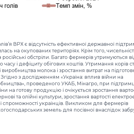
ів’я ВРХ є відсутність ефективної державної підтр
лась на окупованих територіях. Крім того, чисельніс
російські обстріли. Багато фермерів утримуються ві
о часу і дефіциту обігових коштів. Утримання корів с
виробництва молока і зростання витрат на підготов
 Згідно з дослідженням «Україна: вплив війни на
бництва», проведеного УКАБ, Мінагро, при підтрим
и на готову продукцію і очікується зростання вартос
рнові та олійні культури, зростання вартості електрое
ї спроможності українців. Викликом для фермерів
когосподарських земель для посівної внаслідок заб