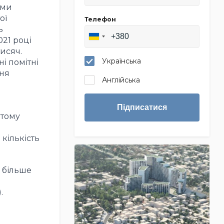
ими
ої
Телефон
ь
021 році
исяч.
Українська
і помітні
ння
Англійська
Підписатися
ютому
 кількість
) більше
.