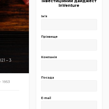
Інвестиційний дайджест
InVenture
Імʼя
Прізвище
Компанія
21 – 3
Посада
1953
E-mail