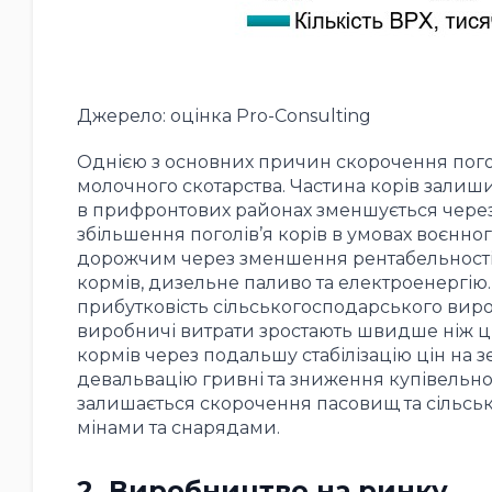
Джерело: оцінка Pro-Consulting
Однією з основних причин скорочення погол
молочного скотарства. Частина корів залиши
в прифронтових районах зменшується через 
збільшення поголів’я корів в умовах воєнног
дорожчим через зменшення рентабельності 
кормів, дизельне паливо та електроенергію.
прибутковість сільськогосподарського виро
виробничі витрати зростають швидше ніж цін
кормів через подальшу стабілізацію цін на зе
девальвацію гривні та зниження купівельно
залишається скорочення пасовищ та сільсь
мінами та снарядами.
2. Виробництво на ринку