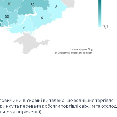
ловичини в Україні виявлено, що зовнішня торгівля
инку та переважає обсяги торгівлі свіжим та охол
ральному вираженні).