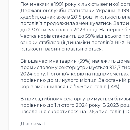
Починаючи з 1991 року кількість великої рог
Державної служби статистики України, в 1991 
худоби, однак вже в 2015 році їх кількість вп
поголів’я продовжила зменшуватись. За три р
до 2307 тисяч голів в 2023 році. На перше 
Частка корів становить до 59% від всього пог
ознаки стабілізації динаміки поголів’я ВРХ.
кількості тварин сповільнюються.
Більша частина тварин (59%) належить дома
промисловому секторі утримується 912,7 тис. г
2024 року. Поголів’я корів на підприємствах с
порівняно до минулого місяця. За останній рік
корів зменшилася на ‘14,6 тис. голів (-4%).
В присадибному секторі утримується близько 1
порівняно до 1 лютого 2024 року. В 2023 році
населення скоротилася на 136,3 тис. голів (-10
Діаграма 1