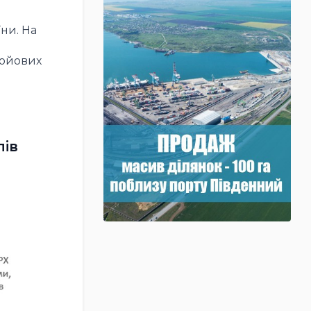
ни. На
бойових
лів