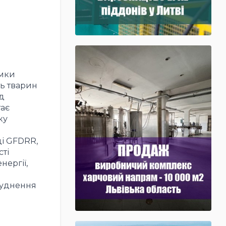
имки
ть тварин
д
тає
ку
ці GFDRR,
ті
нергії,
руднення