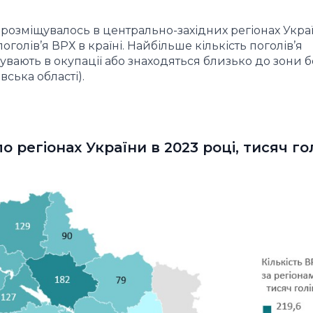
 розміщувалось в центрально-західних регіонах Украї
олів’я ВРХ в країні. Найбільше кількість поголів’я
увають в окупації або знаходяться близько до зони 
вська області).
о регіонах України в 2023 році, тисяч го