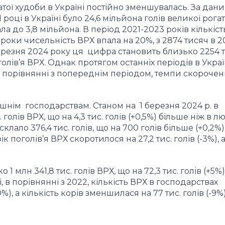
атої худоби в Україні постійно зменшувалась. За дан
році в Україні було 24,6 мільйона голів великої рогат
ала до 3,8 мільйона. В період 2021-2023 років кількіст
оки чисельність ВРХ впала на 20%, з 2874 тисяч в 2
березня 2024 року ця цифра становить близько 2254 т
олів’я ВРХ. Однак протягом останніх періодів в Україн
 В порівнянні з попереднім періодом, темпи скороче
шнім господарствам. Станом на 1 березня 2024 р. в
олів ВРХ, що на 4,3 тис. голів (+0,5%) більше ніж в л
клало 376,4 тис. голів, що на 700 голів більше (+0,2%)
 поголів’я ВРХ скоротилося на 27,2 тис. голів (-3%), а
 млн 341,8 тис. голів ВРХ, що на 72,3 тис. голів (+5%
, в порівнянні з 2022, кількість ВРХ в господарствах
%), а кількість корів зменшилася на 77 тис. голів (-9%)