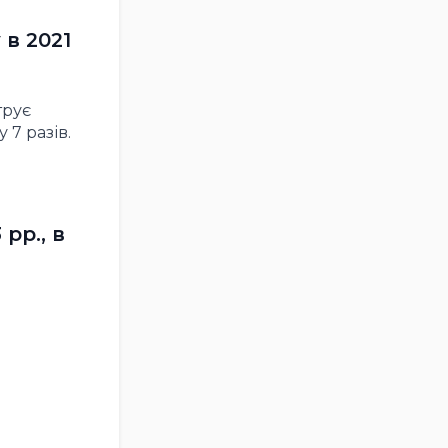
 в 2021
трує
 7 разів.
рр., в