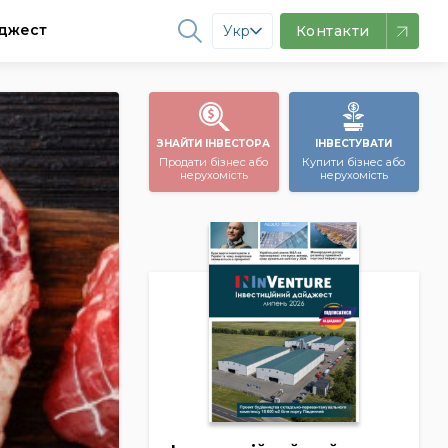
джест
Укр
Контакти
ЗНАЙТИ ІНВЕСТОРА
ІНВЕСТУВАТИ
Продати бізнес або
Купити бізнес або
нерухомість
нерухомість