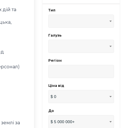
 дій та
Тип
цька,
Галузь
ед
Регіон
персонал)
Ціна від
$ 0
До
$ 5 000 000+
 землі за