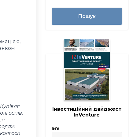
Пошук
рмацією,
банком
 Купівля
Інвестиційний дайджест
олгоспів.
InVenture
сп
Продаж
Імʼя
 колгосп