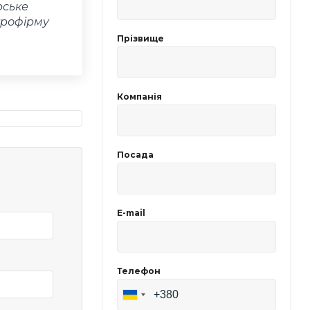
рське
грофірму
Прізвище
Компанія
Посада
E-mail
Телефон