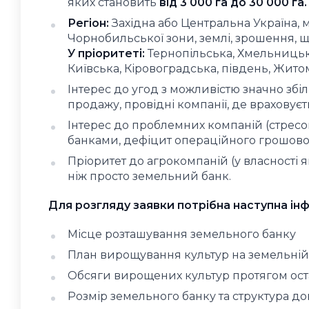
яких становить
від 3 000 га до 30 000 га.
Регіон:
Західна або Центральна Україна, м
Чорнобильської зони, землі, зрошення, що 
У пріоритеті:
Тернопільська, Хмельницька
Київська, Кіровоградська, південь, Жито
Інтерес до угод з можливістю значно збіл
продажу, провідні компанії, де враховуєт
Інтерес до проблемних компаній (стресов
банками, дефіцит операційного грошовог
Пріоритет до агрокомпаній (у власності як
ніж просто земельний банк.
Для розгляду заявки потрібна наступна інф
Місце розташування земельного банку
План вирощування культур на земельній д
Обсяги вирощених культур протягом останн
Розмір земельного банку та структура дог