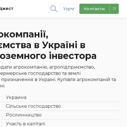
джест
Укр
Контакти
окомпанії,
мства в Україні в
ноземного інвестора
дати агрокомпанію, агропідприємство,
фермерське господарство та землі
призначення в Україні. Купівля агрокомпаній та
ні.
Украина
Сільське господарство
Рослинництво
Участь в капіталі