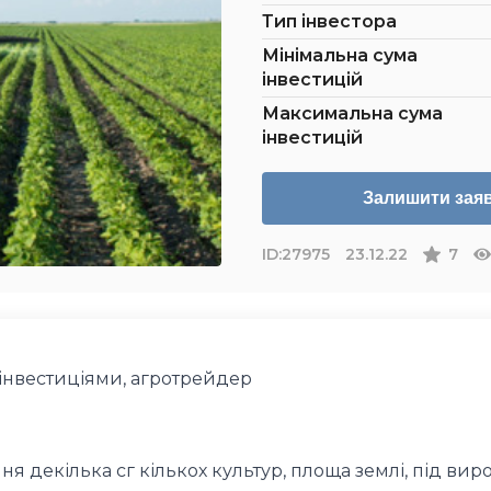
Тип інвестора
Мінімальна сума
інвестицій
Максимальна сума
інвестицій
Залишити зая
ID:
27975
23.12.22
7
інвестиціями, агротрейдер
я декілька сг кількох культур, площа землі, під ви