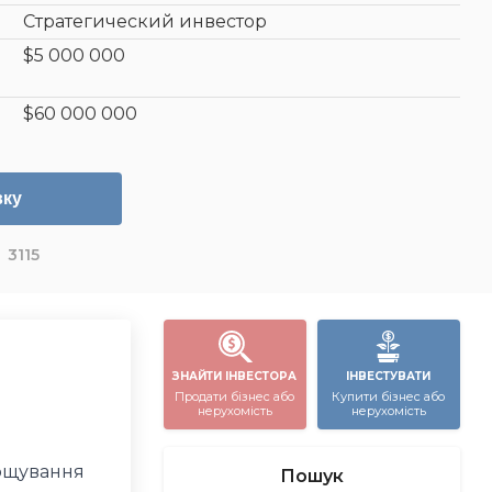
Стратегический инвестор
$5 000 000
$60 000 000
вку
3115
ЗНАЙТИ ІНВЕСТОРА
ІНВЕСТУВАТИ
Продати бізнес або
Купити бізнес або
нерухомість
нерухомість
рощування
Пошук