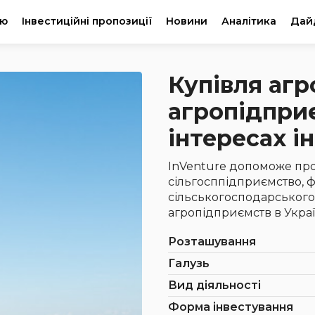
ію
Інвестиційні пропозиції
Новини
Аналітика
Дай
Купівля агр
агропідприє
інтересах і
InVenture допоможе про
сільгосппідприємство, 
сільськогосподарського 
агропідприємств в Украї
Розташування
Галузь
Вид діяльності
Форма інвестування