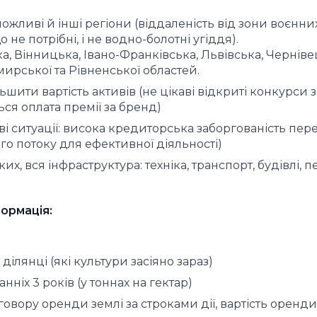
ожливі й інші регіони (віддаленість від зони воєнних
не потрібні, і не водно-болотні угіддя).
, Вінницька, Івано-Франківська, Львівська, Черніве
мирської та Рівненської областей.
ьшити вартість активів (не цікаві відкриті конкурси з
ься оплата премії за бренд)
і ситуації: висока кредиторська заборгованість пер
о потоку для ефективної діяльності)
их, вся інфраструктура: техніка, транспорт, будівлі, 
ормація:
ілянці (які культури засіяно зараз)
іх 3 років (у тоннах на гектар)
овору оренди землі за строками дії, вартість оренди