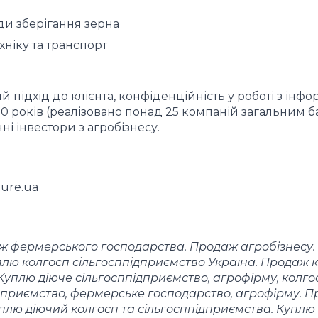
ди зберігання зерна
ніку та транспорт
 підхід до клієнта, конфіденційність у роботі з інфо
0 років (реалізовано понад 25 компаній загальним 
ні інвестори з агробізнесу.
ure.ua
ж фермерського господарства. Продаж агробізнесу.
лю колгосп сільгосппідприємство Україна. Продаж к
Куплю діюче сільгосппідприємство, агрофірму, колго
ідприємство, фермерське господарство, агрофірму. 
Куплю діючий колгосп та сільгосппідприємства. Куплю