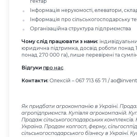
гектар
Інформація нерухомості, елеватори, скла
Інформація про сільськогосподарську тех
Організаційна структура підприємства
Чому слід працювати з нами:
індивідуальний
юридична підтримка, досвід роботи понад 1
понад 270 000 га), лише перевірені та сумлін
Відгуки
про нас
.
Контакти:
Олексій – 067 713 65 71 /
ao@invent
Як придбати агрокомпанію в Україні. Прода
агропідприємств. Купівля агрокомпаній. Куп
Продаж сільськогосподарських комплексів. 
Україна. Продам колгосп, ферму, сільгоспп
сільськогосподарського бізнесу в Україні. 