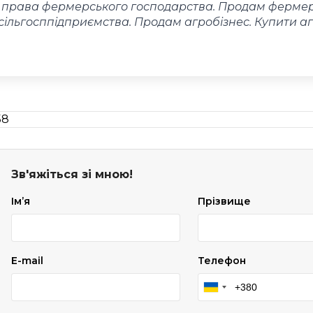
і права фермерського господарства. Продам ферме
сільгосппідприємства. Продам агробізнес. Купити а
Зв'яжіться зі мною!
Імʼя
Прізвище
E-mail
Телефон